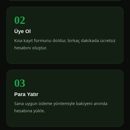
02
Üye Ol
Kısa kayıt formunu doldur, birkaç dakikada ücretsiz
hesabını oluştur.
03
Para Yatır
Sana uygun ödeme yöntemiyle bakiyeni anında
hesabına yükle.