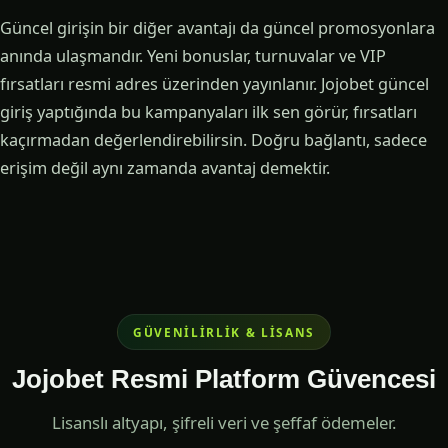
Güncel girişin bir diğer avantajı da güncel promosyonlara
anında ulaşmandır. Yeni bonuslar, turnuvalar ve VIP
fırsatları resmi adres üzerinden yayınlanır. Jojobet güncel
giriş yaptığında bu kampanyaları ilk sen görür, fırsatları
kaçırmadan değerlendirebilirsin. Doğru bağlantı, sadece
erişim değil aynı zamanda avantaj demektir.
GÜVENILIRLIK & LISANS
Jojobet Resmi Platform Güvencesi
Lisanslı altyapı, şifreli veri ve şeffaf ödemeler.