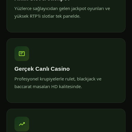
Yüzlerce sağlayıcıdan gelen jackpot oyunları ve
yüksek RTP'li slotlar tek panelde.
Gerçek Canlı Casino
Profesyonel krupiyelerle rulet, blackjack ve
baccarat masaları HD kalitesinde.