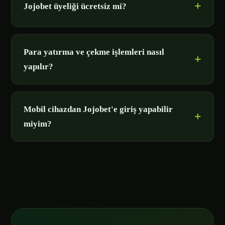
Jojobet üyeliği ücretsiz mi?
Para yatırma ve çekme işlemleri nasıl
yapılır?
Mobil cihazdan Jojobet'e giriş yapabilir
miyim?