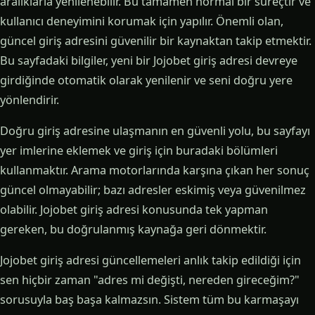
aralıklarla yenilenebilir. Bu tamamen normal bir süreçtir ve
kullanıcı deneyimini korumak için yapılır. Önemli olan,
güncel giriş adresini güvenilir bir kaynaktan takip etmektir.
Bu sayfadaki bilgiler, yeni bir Jojobet giriş adresi devreye
girdiğinde otomatik olarak yenilenir ve seni doğru yere
yönlendirir.
Doğru giriş adresine ulaşmanın en güvenli yolu, bu sayfayı
yer imlerine eklemek ve giriş için buradaki bölümleri
kullanmaktır. Arama motorlarında karşına çıkan her sonuç
güncel olmayabilir; bazı adresler eskimiş veya güvenilmez
olabilir. Jojobet giriş adresi konusunda tek yapman
gereken, bu doğrulanmış kaynağa geri dönmektir.
Jojobet giriş adresi güncellemeleri anlık takip edildiği için
sen hiçbir zaman "adres mi değişti, nereden gireceğim?"
sorusuyla baş başa kalmazsın. Sistem tüm bu karmaşayı