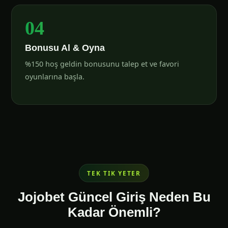
04
Bonusu Al & Oyna
%150 hoş geldin bonusunu talep et ve favori
oyunlarına başla.
TEK TIK YETER
Jojobet Güncel Giriş Neden Bu
Kadar Önemli?