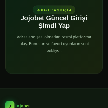
🚀 HAZIRSAN BAŞLA
Jojobet Güncel Girişi
Şimdi Yap
Adres endişesi olmadan resmi platforma
ulaş. Bonusun ve favori oyunların seni
bekliyor.
Jojobet
J