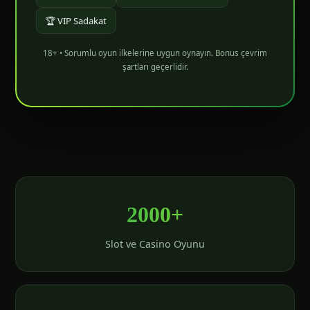
🏆 VIP Sadakat
18+ • Sorumlu oyun ilkelerine uygun oynayın. Bonus çevrim
şartları geçerlidir.
2000+
Slot ve Casino Oyunu