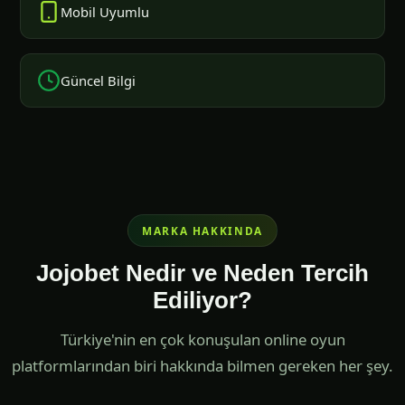
Mobil Uyumlu
Güncel Bilgi
MARKA HAKKINDA
Jojobet Nedir ve Neden Tercih
Ediliyor?
Türkiye'nin en çok konuşulan online oyun
platformlarından biri hakkında bilmen gereken her şey.