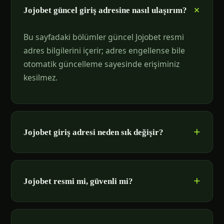
Jojobet güncel giriş adresine nasıl ulaşırım?
Bu sayfadaki bölümler güncel Jojobet resmi
adres bilgilerini içerir; adres engellense bile
otomatik güncelleme sayesinde erişiminiz
kesilmez.
Jojobet giriş adresi neden sık değişir?
Jojobet resmi mi, güvenli mi?