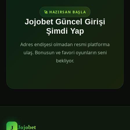
🚀 HAZIRSAN BAŞLA
Jojobet Güncel Girişi
Şimdi Yap
Adres endişesi olmadan resmi platforma
ulaş. Bonusun ve favori oyunların seni
bekliyor.
Jojobet
J