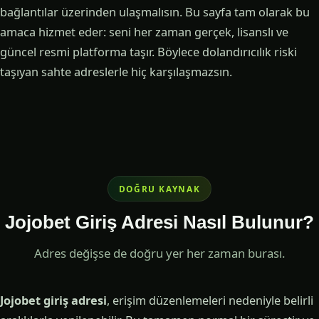
bağlantılar üzerinden ulaşmalısın. Bu sayfa tam olarak bu
amaca hizmet eder: seni her zaman gerçek, lisanslı ve
güncel resmi platforma taşır. Böylece dolandırıcılık riski
taşıyan sahte adreslerle hiç karşılaşmazsın.
DOĞRU KAYNAK
Jojobet Giriş Adresi Nasıl Bulunur?
Adres değişse de doğru yer her zaman burası.
Jojobet giriş adresi
, erişim düzenlemeleri nedeniyle belirli