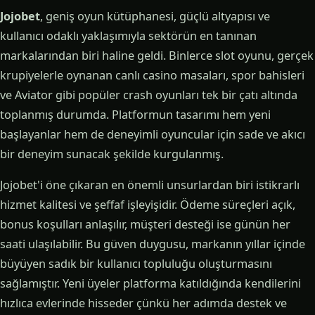
Jojobet
, geniş oyun kütüphanesi, güçlü altyapısı ve
kullanıcı odaklı yaklaşımıyla sektörün en tanınan
markalarından biri haline geldi. Binlerce slot oyunu, gerçek
krupiyelerle oynanan canlı casino masaları, spor bahisleri
ve Aviator gibi popüler crash oyunları tek bir çatı altında
toplanmış durumda. Platformun tasarımı hem yeni
başlayanlar hem de deneyimli oyuncular için sade ve akıcı
bir deneyim sunacak şekilde kurgulanmış.
Jojobet'i öne çıkaran en önemli unsurlardan biri istikrarlı
hizmet kalitesi ve şeffaf işleyişidir. Ödeme süreçleri açık,
bonus koşulları anlaşılır, müşteri desteği ise günün her
saati ulaşılabilir. Bu güven duygusu, markanın yıllar içinde
büyüyen sadık bir kullanıcı topluluğu oluşturmasını
sağlamıştır. Yeni üyeler platforma katıldığında kendilerini
hızlıca evlerinde hisseder çünkü her adımda destek ve