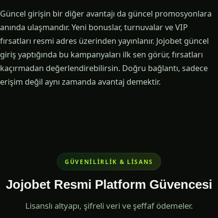
Güncel girişin bir diğer avantajı da güncel promosyonlara
anında ulaşmandır. Yeni bonuslar, turnuvalar ve VIP
fırsatları resmi adres üzerinden yayınlanır. Jojobet güncel
giriş yaptığında bu kampanyaları ilk sen görür, fırsatları
kaçırmadan değerlendirebilirsin. Doğru bağlantı, sadece
erişim değil aynı zamanda avantaj demektir.
GÜVENILIRLIK & LISANS
Jojobet Resmi Platform Güvencesi
Lisanslı altyapı, şifreli veri ve şeffaf ödemeler.