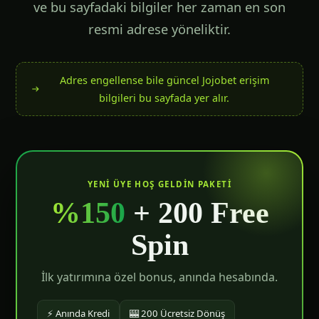
ve bu sayfadaki bilgiler her zaman en son
resmi adrese yöneliktir.
Adres engellense bile güncel Jojobet erişim
bilgileri bu sayfada yer alır.
YENI ÜYE HOŞ GELDIN PAKETI
%150
+ 200 Free
Spin
İlk yatırımına özel bonus, anında hesabında.
⚡ Anında Kredi
🎰 200 Ücretsiz Dönüş