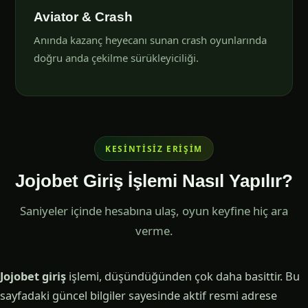
Aviator & Crash
Anında kazanç heyecanı sunan crash oyunlarında
doğru anda çekilme sürükleyiciliği.
KESINTISIZ ERIŞIM
Jojobet Giriş İşlemi Nasıl Yapılır?
Saniyeler içinde hesabına ulaş, oyun keyfine hiç ara
verme.
Jojobet giriş
işlemi, düşündüğünden çok daha basittir. Bu
sayfadaki güncel bilgiler sayesinde aktif resmi adrese