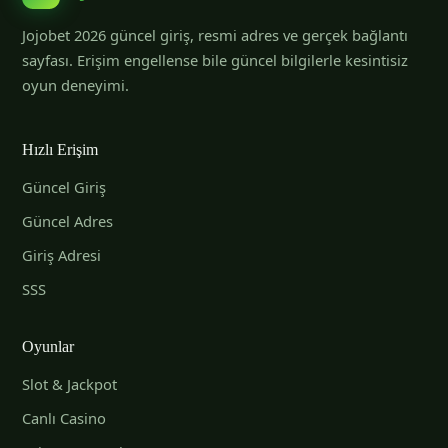
Jojobet 2026 güncel giriş, resmi adres ve gerçek bağlantı
sayfası. Erişim engellense bile güncel bilgilerle kesintisiz
oyun deneyimi.
Hızlı Erişim
Güncel Giriş
Güncel Adres
Giriş Adresi
SSS
Oyunlar
Slot & Jackpot
Canlı Casino