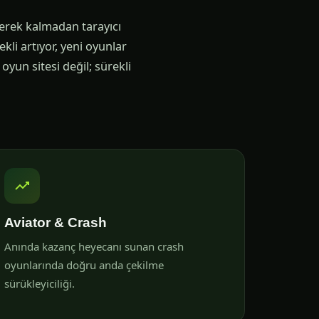
erek kalmadan tarayıcı
li artıyor, yeni oyunlar
oyun sitesi değil; sürekli
Aviator & Crash
Anında kazanç heyecanı sunan crash
oyunlarında doğru anda çekilme
sürükleyiciliği.