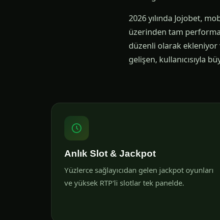
2026 yılında Jojobet, m
üzerinden tam performans
düzenli olarak ekleniyor 
gelişen, kullanıcısıyla 
Anlık Slot & Jackpot
Yüzlerce sağlayıcıdan gelen jackpot oyunları
ve yüksek RTP'li slotlar tek panelde.