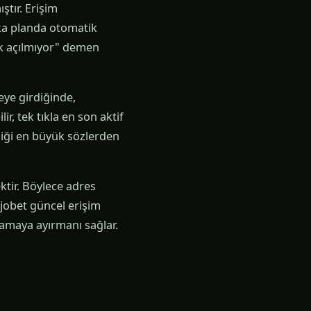
ştır. Erişim
ka planda otomatik
tık açılmıyor" demen
eye girdiğinde,
r, tek tıkla en son aktif
rdiği en büyük sözlerden
ktir. Böylece adres
ojobet güncel erişim
amaya ayırmanı sağlar.