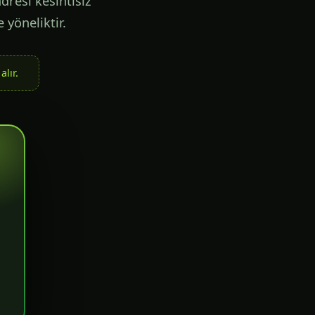
dresi kesintisiz
 yöneliktir.
lır.