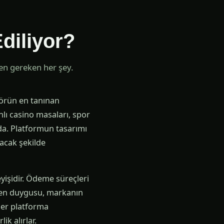
diliyor?
en gereken her şey.
ktörün en tanınan
nlı casino masaları, spor
mda. Platformun tasarımı
acak şekilde
eyişidir. Ödeme süreçleri
güven duygusu, markanın
eler platforma
ik alırlar.