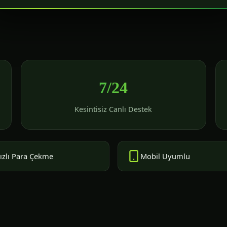
7/24
Kesintisiz Canlı Destek
ızlı Para Çekme
Mobil Uyumlu