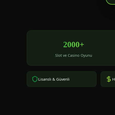
2000+
Slot ve Casino Oyunu
Lisanslı & Güvenli
H