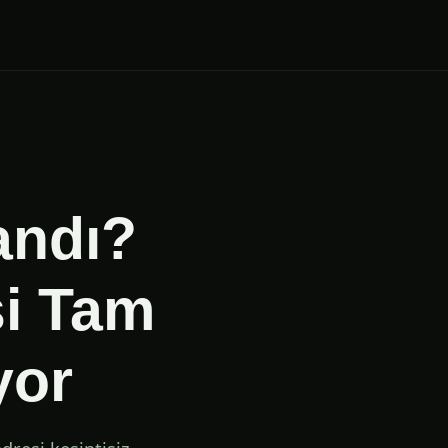
andı?
i Tam
yor