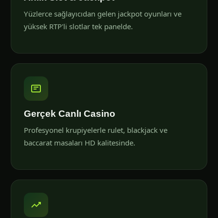
Yüzlerce sağlayıcıdan gelen jackpot oyunları ve
yüksek RTP'li slotlar tek panelde.
Gerçek Canlı Casino
Profesyonel krupiyelerle rulet, blackjack ve
baccarat masaları HD kalitesinde.