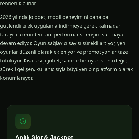
rehberlik alırlar.
2026 yılında Jojobet, mobil deneyimini daha da
güçlendirerek uygulama indirmeye gerek kalmadan
tarayıcı üzerinden tam performanslı erişim sunmaya
devam ediyor. Oyun sağlayıcı sayısı sürekli artıyor, yeni
oyunlar düzenli olarak ekleniyor ve promosyonlar taze
tutuluyor. Kısacası Jojobet, sadece bir oyun sitesi değil;
sürekli gelişen, kullanıcısıyla büyüyen bir platform olarak
konumlanıyor.
Anlık Slot & Jackpot