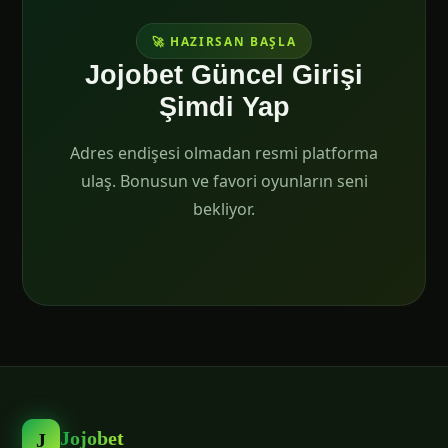
🚀 HAZIRSAN BAŞLA
Jojobet Güncel Girişi
Şimdi Yap
Adres endişesi olmadan resmi platforma
ulaş. Bonusun ve favori oyunların seni
bekliyor.
Jojobet
J