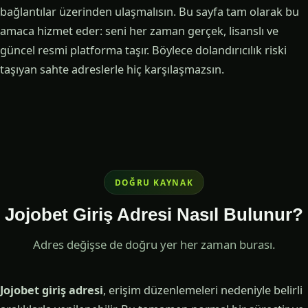
bağlantılar üzerinden ulaşmalısın. Bu sayfa tam olarak bu
amaca hizmet eder: seni her zaman gerçek, lisanslı ve
güncel resmi platforma taşır. Böylece dolandırıcılık riski
taşıyan sahte adreslerle hiç karşılaşmazsın.
DOĞRU KAYNAK
Jojobet Giriş Adresi Nasıl Bulunur?
Adres değişse de doğru yer her zaman burası.
Jojobet giriş adresi
, erişim düzenlemeleri nedeniyle belirli