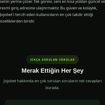
senin yerine çözer. Tek görevi, seni en kısa yoldan güncel ve
resmi giriş adresine ulaştırmaktır. Bu güven ve kolaylık,
Jojobet'i tercih eden kullanıcıların en çok takdir ettiği
özelliklerden biridir.
SIKÇA SORULAN SORULAR
Merak Ettiğin Her Şey
Jojobet hakkında en çok sorulan soruların net cevapları
burada.