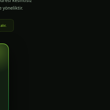
dresi kesintisiz
 yöneliktir.
lır.