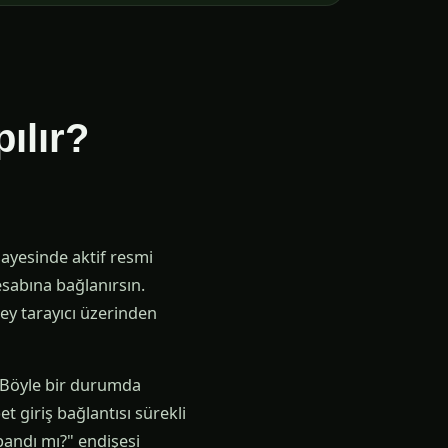
ılır?
.
sayesinde aktif resmi
hesabına bağlanırsın.
ey tarayıcı üzerinden
r. Böyle bir durumda
t giriş bağlantısı sürekli
pandı mı?" endişesi