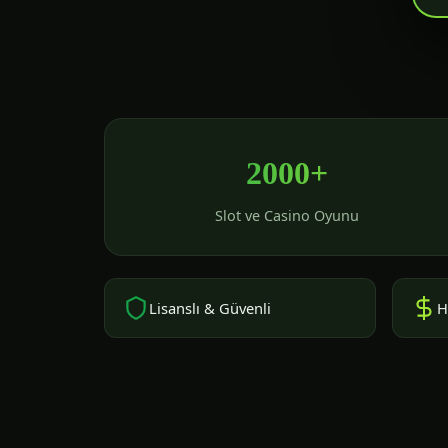
2000+
Slot ve Casino Oyunu
Lisanslı & Güvenli
H