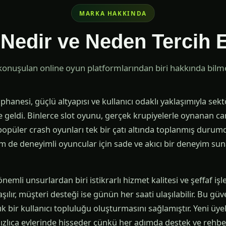
MARKA HAKKINDA
 Nedir ve Neden Tercih E
 konuşulan online oyun platformlarından biri hakkında bilm
phanesi, güçlü altyapısı ve kullanıcı odaklı yaklaşımıyla se
e geldi. Binlerce slot oyunu, gerçek krupiyelerle oynanan ca
i popüler crash oyunları tek bir çatı altında toplanmış duru
 de deneyimli oyuncular için sade ve akıcı bir deneyim sun
nemli unsurlardan biri istikrarlı hizmet kalitesi ve şeffaf işl
aşılır, müşteri desteği ise günün her saati ulaşılabilir. Bu 
ık bir kullanıcı topluluğu oluşturmasını sağlamıştır. Yeni üy
hızlıca evlerinde hisseder çünkü her adımda destek ve rehberl