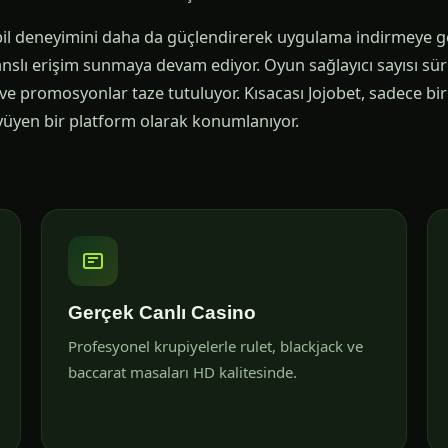
obil deneyimini daha da güçlendirerek uygulama indirmeye g
lı erişim sunmaya devam ediyor. Oyun sağlayıcı sayısı sürek
ve promosyonlar taze tutuluyor. Kısacası Jojobet, sadece bir 
büyüyen bir platform olarak konumlanıyor.
Gerçek Canlı Casino
Profesyonel krupiyelerle rulet, blackjack ve
baccarat masaları HD kalitesinde.