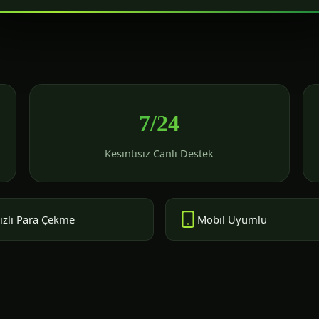
7/24
Kesintisiz Canlı Destek
ızlı Para Çekme
Mobil Uyumlu