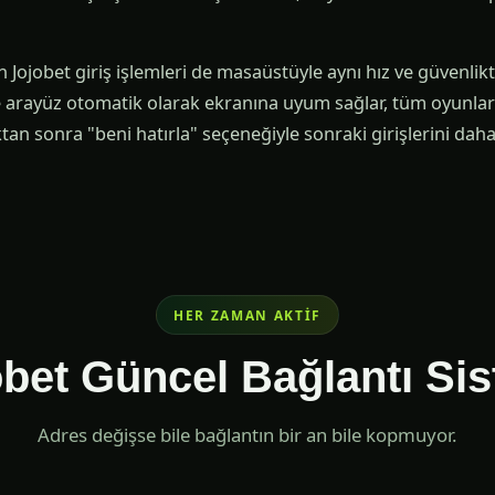
 Jojobet giriş işlemleri de masaüstüyle aynı hız ve güvenlikt
 arayüz otomatik olarak ekranına uyum sağlar, tüm oyunlar
tıktan sonra "beni hatırla" seçeneğiyle sonraki girişlerini daha
HER ZAMAN AKTIF
bet Güncel Bağlantı Si
Adres değişse bile bağlantın bir an bile kopmuyor.