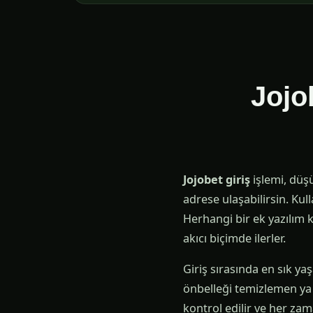
Jojo
Jojobet giriş
işlemi, düş
adrese ulaşabilirsin. Kull
Herhangi bir ek yazılım
akıcı biçimde ilerler.
Giriş sırasında en sık ya
önbelleği temizlemen ya d
kontrol edilir ve her za