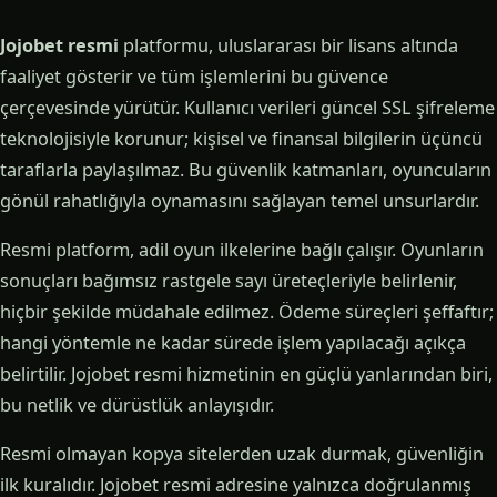
Jojobet resmi
platformu, uluslararası bir lisans altında
faaliyet gösterir ve tüm işlemlerini bu güvence
çerçevesinde yürütür. Kullanıcı verileri güncel SSL şifreleme
teknolojisiyle korunur; kişisel ve finansal bilgilerin üçüncü
taraflarla paylaşılmaz. Bu güvenlik katmanları, oyuncuların
gönül rahatlığıyla oynamasını sağlayan temel unsurlardır.
Resmi platform, adil oyun ilkelerine bağlı çalışır. Oyunların
sonuçları bağımsız rastgele sayı üreteçleriyle belirlenir,
hiçbir şekilde müdahale edilmez. Ödeme süreçleri şeffaftır;
hangi yöntemle ne kadar sürede işlem yapılacağı açıkça
belirtilir. Jojobet resmi hizmetinin en güçlü yanlarından biri,
bu netlik ve dürüstlük anlayışıdır.
Resmi olmayan kopya sitelerden uzak durmak, güvenliğin
ilk kuralıdır. Jojobet resmi adresine yalnızca doğrulanmış