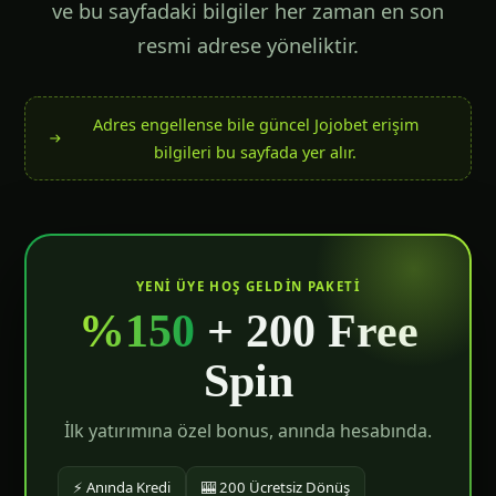
ve bu sayfadaki bilgiler her zaman en son
resmi adrese yöneliktir.
Adres engellense bile güncel Jojobet erişim
bilgileri bu sayfada yer alır.
YENI ÜYE HOŞ GELDIN PAKETI
%150
+ 200 Free
Spin
İlk yatırımına özel bonus, anında hesabında.
⚡ Anında Kredi
🎰 200 Ücretsiz Dönüş