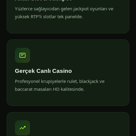
Yüzlerce sağlayıcıdan gelen jackpot oyunları ve
yüksek RTP'li slotlar tek panelde.
Gerçek Canlı Casino
Profesyonel krupiyelerle rulet, blackjack ve
baccarat masaları HD kalitesinde.