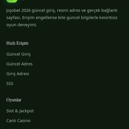
Jojobet 2026 güncel giriş, resmi adres ve gerçek bağlantı
sayfası. Erişim engellense bile güncel bilgilerle kesintisiz
oyun deneyimi.
Hızlı Erişim
Güncel Giriş
Güncel Adres
Giriş Adresi
SSS
Oyunlar
Slot & Jackpot
Canlı Casino