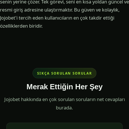
senin yerine çözer. Tek görevi, seni en kısa yoldan güncel ve
resmi giriş adresine ulaştırmaktır. Bu güven ve kolaylık,
Jojobet'i tercih eden kullanıcıların en çok takdir ettiği
özelliklerden biridir.
SIKÇA SORULAN SORULAR
Merak Ettiğin Her Şey
Jojobet hakkında en çok sorulan soruların net cevapları
burada.