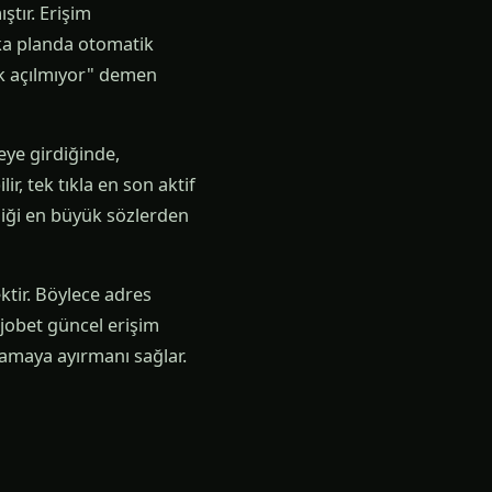
ştır. Erişim
ka planda otomatik
tık açılmıyor" demen
eye girdiğinde,
r, tek tıkla en son aktif
rdiği en büyük sözlerden
ktir. Böylece adres
ojobet güncel erişim
amaya ayırmanı sağlar.