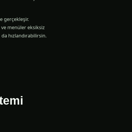
e gerçekleşir.
 ve menüler eksiksiz
 da hızlandırabilirsin.
stemi