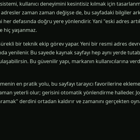
sistemi, kullanıcı deneyimini kesintisiz kılmak için tasarlanmı
 adresler zaman zaman değişse de, bu sayfadaki bilgiler ar
ni her defasında doğru yere yönlendirir. Yani "eski adres ar
e hiç yaşanmaz.
sürekli bir teknik ekip görev yapar. Yeni bir resmi adres devr
a yenilenir. Bu sayede kaynak sayfayı hep aynı yerde tutabili
laşabilirsin. Bu güvenilir yapı, markanın kullanıcılarına ve
enin en pratik yolu, bu sayfayı tarayıcı favorilerine ekleme
laman yeterli olur; gerisini otomatik yönlendirme halleder. J
aramak" derdini ortadan kaldırır ve zamanını gerçekten oyn