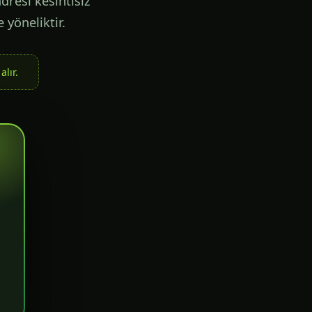
dresi kesintisiz
 yöneliktir.
lır.