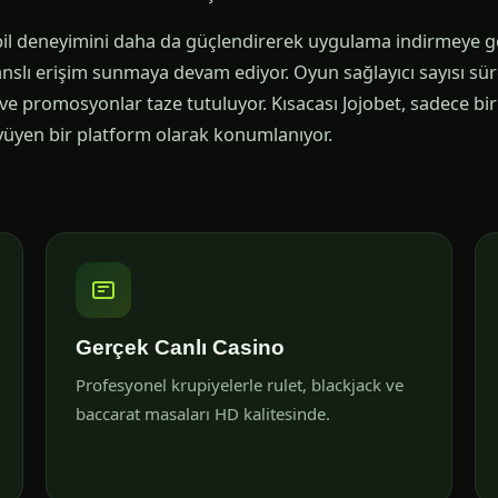
obil deneyimini daha da güçlendirerek uygulama indirmeye g
lı erişim sunmaya devam ediyor. Oyun sağlayıcı sayısı sürek
ve promosyonlar taze tutuluyor. Kısacası Jojobet, sadece bir 
büyüyen bir platform olarak konumlanıyor.
Gerçek Canlı Casino
Profesyonel krupiyelerle rulet, blackjack ve
baccarat masaları HD kalitesinde.