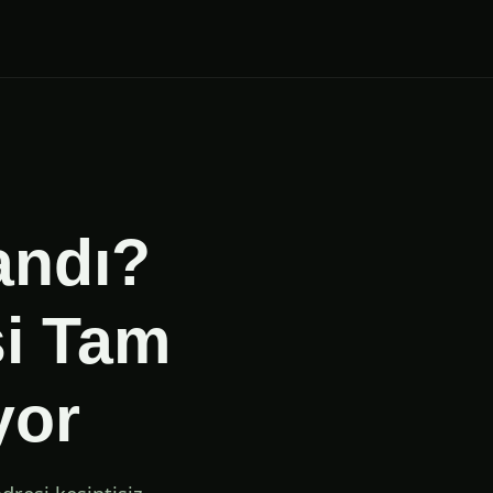
andı?
i Tam
yor