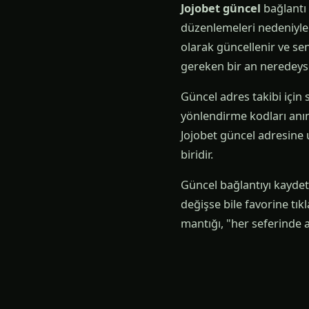
Jojobet güncel
bağlantı 
düzenlemeleri nedeniyle
olarak güncellenir ve se
gereken bir an neredeys
Güncel adres takibi için 
yönlendirme kodları anınd
Jojobet güncel adresine u
biridir.
Güncel bağlantıyı kaydetm
değişse bile favorine tık
mantığı, "her seferinde 