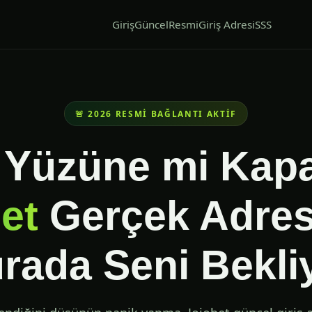
Giriş
Güncel
Resmi
Giriş Adresi
SSS
🚨 2026 RESMI BAĞLANTI AKTIF
 Yüzüne mi Kap
et
Gerçek Adres
rada Seni Bekli