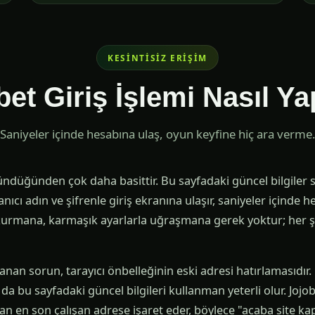
KESINTISIZ ERIŞIM
bet Giriş İşlemi Nasıl Yap
Saniyeler içinde hesabına ulaş, oyun keyfine hiç ara verme
ündüğünden çok daha basittir. Bu sayfadaki güncel bilgiler 
anıcı adın ve şifrenle giriş ekranına ulaşır, saniyeler içinde 
 kurmana, karmaşık ayarlarla uğraşmana gerek yoktur; her ş
şanan sorun, tarayıcı önbelleğinin eski adresi hatırlamasıdı
a bu sayfadaki güncel bilgileri kullanman yeterli olur. Jojobe
man en son çalışan adrese işaret eder, böylece "acaba site ka