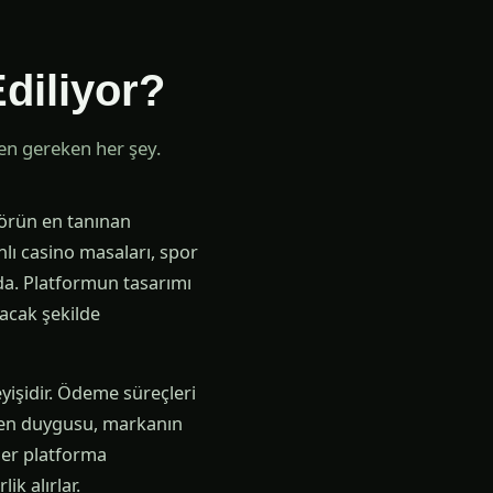
diliyor?
en gereken her şey.
ktörün en tanınan
nlı casino masaları, spor
mda. Platformun tasarımı
acak şekilde
eyişidir. Ödeme süreçleri
güven duygusu, markanın
eler platforma
ik alırlar.