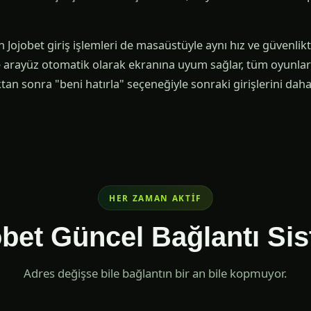
 Jojobet giriş işlemleri de masaüstüyle aynı hız ve güvenlikt
 arayüz otomatik olarak ekranına uyum sağlar, tüm oyunlar
tıktan sonra "beni hatırla" seçeneğiyle sonraki girişlerini daha
HER ZAMAN AKTIF
bet Güncel Bağlantı Si
Adres değişse bile bağlantın bir an bile kopmuyor.