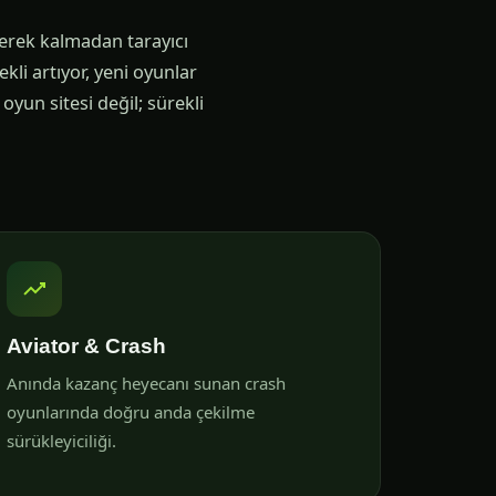
erek kalmadan tarayıcı
li artıyor, yeni oyunlar
oyun sitesi değil; sürekli
Aviator & Crash
Anında kazanç heyecanı sunan crash
oyunlarında doğru anda çekilme
sürükleyiciliği.