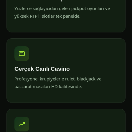
Yüzlerce sağlayıcıdan gelen jackpot oyunları ve
yüksek RTP'li slotlar tek panelde.
Gerçek Canlı Casino
Profesyonel krupiyelerle rulet, blackjack ve
baccarat masaları HD kalitesinde.