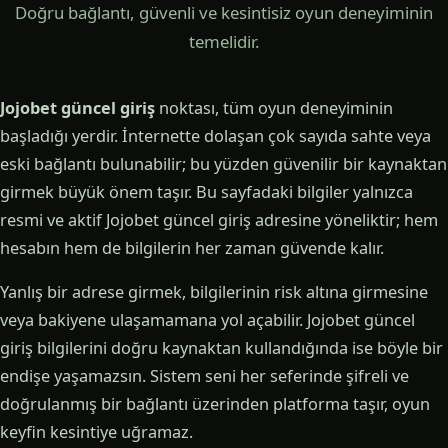
Doğru bağlantı, güvenli ve kesintisiz oyun deneyiminin
temelidir.
Jojobet güncel giriş
noktası, tüm oyun deneyiminin
başladığı yerdir. İnternette dolaşan çok sayıda sahte veya
eski bağlantı bulunabilir; bu yüzden güvenilir bir kaynaktan
girmek büyük önem taşır. Bu sayfadaki bilgiler yalnızca
resmi ve aktif Jojobet güncel giriş adresine yöneliktir; hem
hesabın hem de bilgilerin her zaman güvende kalır.
Yanlış bir adrese girmek, bilgilerinin risk altına girmesine
veya bakiyene ulaşamamana yol açabilir. Jojobet güncel
giriş bilgilerini doğru kaynaktan kullandığında ise böyle bir
endişe yaşamazsın. Sistem seni her seferinde şifreli ve
doğrulanmış bir bağlantı üzerinden platforma taşır, oyun
keyfin kesintiye uğramaz.