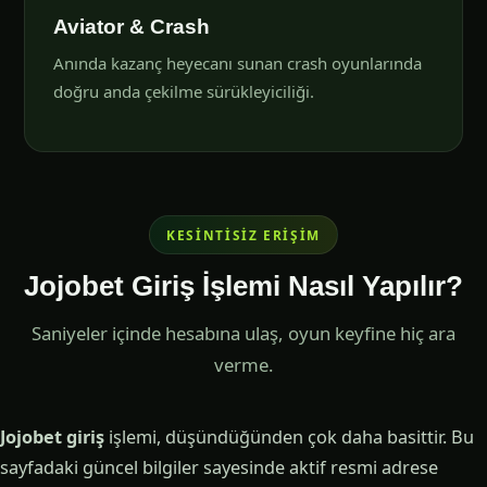
Aviator & Crash
Anında kazanç heyecanı sunan crash oyunlarında
doğru anda çekilme sürükleyiciliği.
KESINTISIZ ERIŞIM
Jojobet Giriş İşlemi Nasıl Yapılır?
Saniyeler içinde hesabına ulaş, oyun keyfine hiç ara
verme.
Jojobet giriş
işlemi, düşündüğünden çok daha basittir. Bu
sayfadaki güncel bilgiler sayesinde aktif resmi adrese