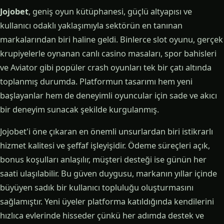
Jojobet
, geniş oyun kütüphanesi, güçlü altyapısı ve
kullanıcı odaklı yaklaşımıyla sektörün en tanınan
markalarından biri haline geldi. Binlerce slot oyunu, gerçek
krupiyelerle oynanan canlı casino masaları, spor bahisleri
ve Aviator gibi popüler crash oyunları tek bir çatı altında
toplanmış durumda. Platformun tasarımı hem yeni
başlayanlar hem de deneyimli oyuncular için sade ve akıcı
bir deneyim sunacak şekilde kurgulanmış.
Jojobet'i öne çıkaran en önemli unsurlardan biri istikrarlı
hizmet kalitesi ve şeffaf işleyişidir. Ödeme süreçleri açık,
bonus koşulları anlaşılır, müşteri desteği ise günün her
saati ulaşılabilir. Bu güven duygusu, markanın yıllar içinde
büyüyen sadık bir kullanıcı topluluğu oluşturmasını
sağlamıştır. Yeni üyeler platforma katıldığında kendilerini
hızlıca evlerinde hisseder çünkü her adımda destek ve