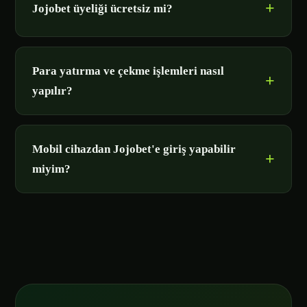
Jojobet üyeliği ücretsiz mi?
Para yatırma ve çekme işlemleri nasıl
yapılır?
Mobil cihazdan Jojobet'e giriş yapabilir
miyim?