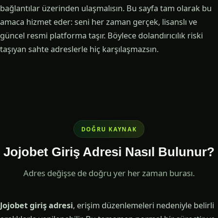
bağlantılar üzerinden ulaşmalısın. Bu sayfa tam olarak bu
amaca hizmet eder: seni her zaman gerçek, lisanslı ve
güncel resmi platforma taşır. Böylece dolandırıcılık riski
taşıyan sahte adreslerle hiç karşılaşmazsın.
DOĞRU KAYNAK
Jojobet Giriş Adresi Nasıl Bulunur?
Adres değişse de doğru yer her zaman burası.
Jojobet giriş adresi
, erişim düzenlemeleri nedeniyle belirli