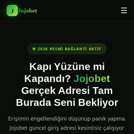
☰
Jojobet
J
🚨 2026 RESMI BAĞLANTI AKTIF
Kapı Yüzüne mi
Kapandı?
Jojobet
Gerçek Adresi Tam
Burada Seni Bekliyor
Erişimin engellendiğini düşünüp panik yapma.
Jojobet güncel giriş adresi kesintisiz çalışıyor