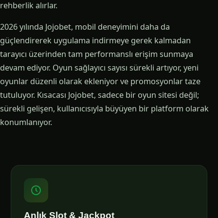
rehberlik alırlar.
2026 yılında Jojobet, mobil deneyimini daha da
güçlendirerek uygulama indirmeye gerek kalmadan
tarayıcı üzerinden tam performanslı erişim sunmaya
devam ediyor. Oyun sağlayıcı sayısı sürekli artıyor, yeni
oyunlar düzenli olarak ekleniyor ve promosyonlar taze
tutuluyor. Kısacası Jojobet, sadece bir oyun sitesi değil;
sürekli gelişen, kullanıcısıyla büyüyen bir platform olarak
konumlanıyor.
Anlık Slot & Jackpot