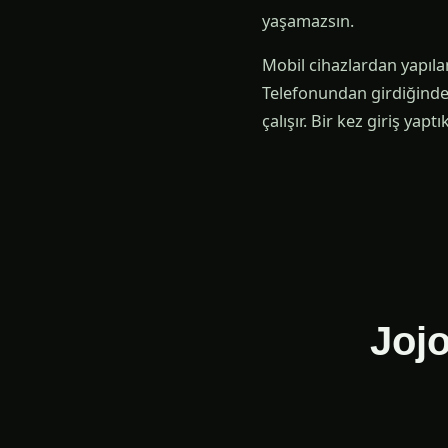
yaşamazsın.
Mobil cihazlardan yapılan
Telefonundan girdiğinde
çalışır. Bir kez giriş yap
Jojo