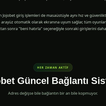
 Jojobet giriş işlemleri de masaüstüyle aynı hız ve güvenlikt
 arayüz otomatik olarak ekranına uyum sağlar, tüm oyunlar
tıktan sonra "beni hatırla" seçeneğiyle sonraki girişlerini daha
HER ZAMAN AKTIF
bet Güncel Bağlantı Si
Adres değişse bile bağlantın bir an bile kopmuyor.