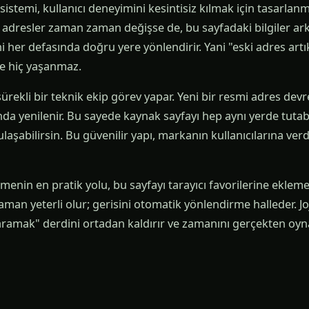
sistemi, kullanıcı deneyimini kesintisiz kılmak için tasarlanmı
 adresler zaman zaman değişse de, bu sayfadaki bilgiler ar
ni her defasında doğru yere yönlendirir. Yani "eski adres ar
e hiç yaşanmaz.
sürekli bir teknik ekip görev yapar. Yeni bir resmi adres devr
a yenilenir. Bu sayede kaynak sayfayı hep aynı yerde tutabili
laşabilirsin. Bu güvenilir yapı, markanın kullanıcılarına ve
enin en pratik yolu, bu sayfayı tarayıcı favorilerine ekleme
laman yeterli olur; gerisini otomatik yönlendirme halleder. J
aramak" derdini ortadan kaldırır ve zamanını gerçekten oyn