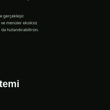
e gerçekleşir.
 ve menüler eksiksiz
 da hızlandırabilirsin.
stemi