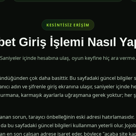
KESINTISIZ ERIŞIM
bet Giriş İşlemi Nasıl Yap
Saniyeler içinde hesabına ulaş, oyun keyfine hiç ara verme
ündüğünden çok daha basittir. Bu sayfadaki güncel bilgiler 
anıcı adın ve şifrenle giriş ekranına ulaşır, saniyeler içinde 
 kurmana, karmaşık ayarlarla uğraşmana gerek yoktur; her ş
şanan sorun, tarayıcı önbelleğinin eski adresi hatırlamasıdı
a bu sayfadaki güncel bilgileri kullanman yeterli olur. Jojobe
man en son çalışan adrese işaret eder, böylece "acaba site ka