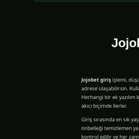
Jojo
Jojobet giriş
işlemi, düş
adrese ulaşabilirsin. Kull
Herhangi bir ek yazılım
akıcı biçimde ilerler.
Giriş sırasında en sık ya
önbelleği temizlemen ya d
kontrol edilir ve her za