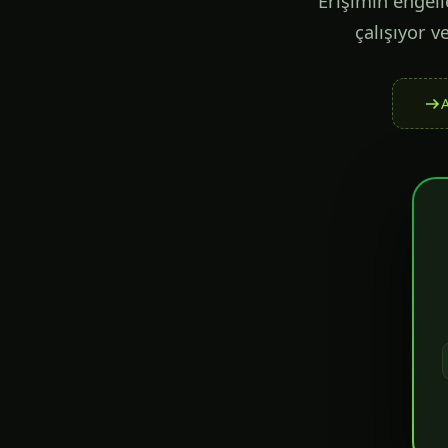
Erişimin engell
çalışıyor v
A