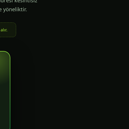
dresi kesintisiz
 yöneliktir.
lır.