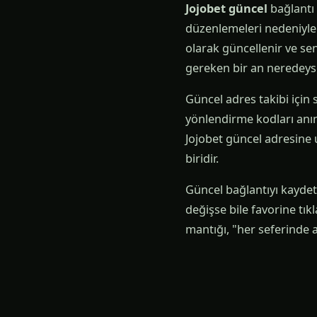
Jojobet güncel
bağlantı 
düzenlemeleri nedeniyle
olarak güncellenir ve se
gereken bir an neredeys
Güncel adres takibi için 
yönlendirme kodları anınd
Jojobet güncel adresine u
biridir.
Güncel bağlantıyı kaydetm
değişse bile favorine tık
mantığı, "her seferinde 