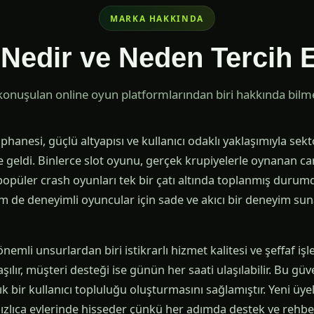
MARKA HAKKINDA
 Nedir ve Neden Tercih E
 konuşulan online oyun platformlarından biri hakkında bilm
phanesi, güçlü altyapısı ve kullanıcı odaklı yaklaşımıyla se
e geldi. Binlerce slot oyunu, gerçek krupiyelerle oynanan ca
i popüler crash oyunları tek bir çatı altında toplanmış duru
 de deneyimli oyuncular için sade ve akıcı bir deneyim sun
nemli unsurlardan biri istikrarlı hizmet kalitesi ve şeffaf işl
aşılır, müşteri desteği ise günün her saati ulaşılabilir. Bu 
ık bir kullanıcı topluluğu oluşturmasını sağlamıştır. Yeni üy
hızlıca evlerinde hisseder çünkü her adımda destek ve rehberl