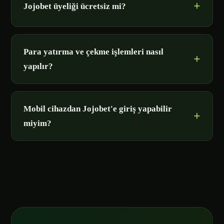
Jojobet üyeliği ücretsiz mi?
Para yatırma ve çekme işlemleri nasıl
yapılır?
Mobil cihazdan Jojobet'e giriş yapabilir
miyim?