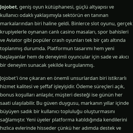
Jojobet
, geniş oyun kütüphanesi, güçlü altyapısı ve
kullanıcı odaklı yaklaşımıyla sektörün en tanınan
markalarından biri haline geldi. Binlerce slot oyunu, gerçek
krupiyelerle oynanan canlı casino masaları, spor bahisleri
ve Aviator gibi popüler crash oyunları tek bir çatı altında
toplanmış durumda. Platformun tasarımı hem yeni
başlayanlar hem de deneyimli oyuncular için sade ve akıcı
bir deneyim sunacak şekilde kurgulanmış.
Jojobet'i öne çıkaran en önemli unsurlardan biri istikrarlı
hizmet kalitesi ve şeffaf işleyişidir. Ödeme süreçleri açık,
bonus koşulları anlaşılır, müşteri desteği ise günün her
saati ulaşılabilir. Bu güven duygusu, markanın yıllar içinde
büyüyen sadık bir kullanıcı topluluğu oluşturmasını
sağlamıştır. Yeni üyeler platforma katıldığında kendilerini
hızlıca evlerinde hisseder çünkü her adımda destek ve