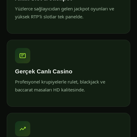
Yüzlerce sağlayıcıdan gelen jackpot oyunları ve
yüksek RTP'li slotlar tek panelde.
Gerçek Canlı Casino
Profesyonel krupiyelerle rulet, blackjack ve
baccarat masaları HD kalitesinde.