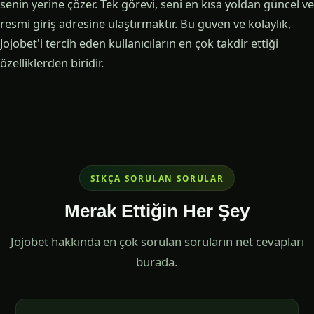
senin yerine çözer. Tek görevi, seni en kısa yoldan güncel ve
resmi giriş adresine ulaştırmaktır. Bu güven ve kolaylık,
Jojobet'i tercih eden kullanıcıların en çok takdir ettiği
özelliklerden biridir.
SIKÇA SORULAN SORULAR
Merak Ettiğin Her Şey
Jojobet hakkında en çok sorulan soruların net cevapları
burada.