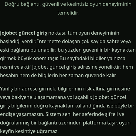
Doğru bağlantı, güvenli ve kesintisiz oyun deneyiminin
temelidir.
Jojobet güncel giriş
noktası, tüm oyun deneyiminin
başladığı yerdir. İnternette dolaşan çok sayıda sahte veya
eski bağlantı bulunabilir; bu yüzden güvenilir bir kaynaktan
girmek büyük önem taşır. Bu sayfadaki bilgiler yalnızca
resmi ve aktif Jojobet güncel giriş adresine yöneliktir; hem
hesabın hem de bilgilerin her zaman güvende kalır.
Yanlış bir adrese girmek, bilgilerinin risk altına girmesine
veya bakiyene ulaşamamana yol açabilir. Jojobet güncel
giriş bilgilerini doğru kaynaktan kullandığında ise böyle bir
endişe yaşamazsın. Sistem seni her seferinde şifreli ve
doğrulanmış bir bağlantı üzerinden platforma taşır, oyun
keyfin kesintiye uğramaz.