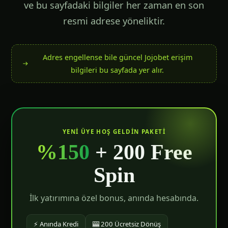
ve bu sayfadaki bilgiler her zaman en son
resmi adrese yöneliktir.
Adres engellense bile güncel Jojobet erişim
bilgileri bu sayfada yer alır.
YENI ÜYE HOŞ GELDIN PAKETI
%150
+ 200 Free
Spin
İlk yatırımına özel bonus, anında hesabında.
⚡ Anında Kredi
🎰 200 Ücretsiz Dönüş