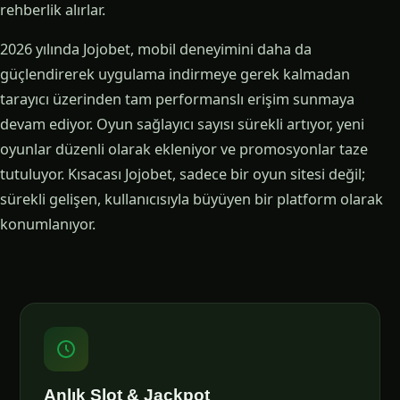
rehberlik alırlar.
2026 yılında Jojobet, mobil deneyimini daha da
güçlendirerek uygulama indirmeye gerek kalmadan
tarayıcı üzerinden tam performanslı erişim sunmaya
devam ediyor. Oyun sağlayıcı sayısı sürekli artıyor, yeni
oyunlar düzenli olarak ekleniyor ve promosyonlar taze
tutuluyor. Kısacası Jojobet, sadece bir oyun sitesi değil;
sürekli gelişen, kullanıcısıyla büyüyen bir platform olarak
konumlanıyor.
Anlık Slot & Jackpot