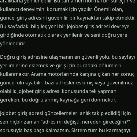
aralıklarla yenilenebilir. Bu tamamen normal bir süreçtir ve
kullanıcı deneyimini korumak için yapılır. Önemli olan,
güncel giriş adresini güvenilir bir kaynaktan takip etmektir.
Bu sayfadaki bilgiler, yeni bir Jojobet giriş adresi devreye
girdiğinde otomatik olarak yenilenir ve seni doğru yere
yönlendirir.
Doğru giriş adresine ulaşmanın en güvenli yolu, bu sayfayı
yer imlerine eklemek ve giriş için buradaki bölümleri
kullanmaktır. Arama motorlarında karşına çıkan her sonuç
güncel olmayabilir; bazı adresler eskimiş veya güvenilmez
olabilir. Jojobet giriş adresi konusunda tek yapman
gereken, bu doğrulanmış kaynağa geri dönmektir.
Jojobet giriş adresi güncellemeleri anlık takip edildiği için
sen hiçbir zaman "adres mi değişti, nereden gireceğim?"
sorusuyla baş başa kalmazsın. Sistem tüm bu karmaşayı