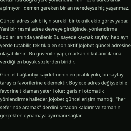
açılmıyor" demen gereken bir an neredeyse hiç yaşanmaz.
Güncel adres takibi için sürekli bir teknik ekip görev yapar.
Yeni bir resmi adres devreye girdiğinde, yönlendirme
kodları anında yenilenir. Bu sayede kaynak sayfayı hep aynı
yerde tutabilir, tek tıkla en son aktif Jojobet güncel adresine
ulaşabilirsin. Bu güvenilir yapı, markanın kullanıcılarına
verdiği en büyük sözlerden biridir.
Güncel bağlantıyı kaydetmenin en pratik yolu, bu sayfayı
tarayıcı favorilerine eklemektir. Böylece adres değişse bile
favorine tıklaman yeterli olur; gerisini otomatik
yönlendirme halleder. Jojobet güncel erişim mantığı, "her
seferinde aramak" derdini ortadan kaldırır ve zamanını
gerçekten oynamaya ayırmanı sağlar.