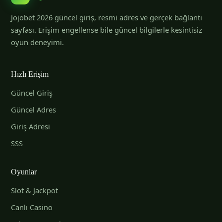
Jojobet 2026 güncel giriş, resmi adres ve gerçek bağlantı
sayfası. Erişim engellense bile güncel bilgilerle kesintisiz
oyun deneyimi.
Hızlı Erişim
Güncel Giriş
Güncel Adres
Giriş Adresi
SSS
Oyunlar
Slot & Jackpot
Canlı Casino