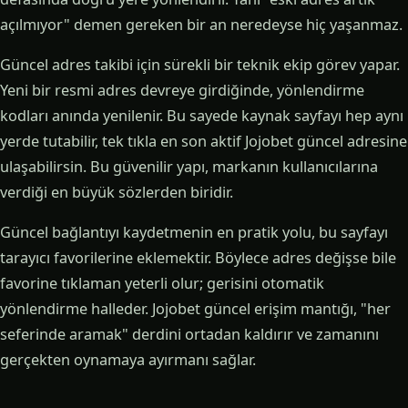
açılmıyor" demen gereken bir an neredeyse hiç yaşanmaz.
Güncel adres takibi için sürekli bir teknik ekip görev yapar.
Yeni bir resmi adres devreye girdiğinde, yönlendirme
kodları anında yenilenir. Bu sayede kaynak sayfayı hep aynı
yerde tutabilir, tek tıkla en son aktif Jojobet güncel adresine
ulaşabilirsin. Bu güvenilir yapı, markanın kullanıcılarına
verdiği en büyük sözlerden biridir.
Güncel bağlantıyı kaydetmenin en pratik yolu, bu sayfayı
tarayıcı favorilerine eklemektir. Böylece adres değişse bile
favorine tıklaman yeterli olur; gerisini otomatik
yönlendirme halleder. Jojobet güncel erişim mantığı, "her
seferinde aramak" derdini ortadan kaldırır ve zamanını
gerçekten oynamaya ayırmanı sağlar.