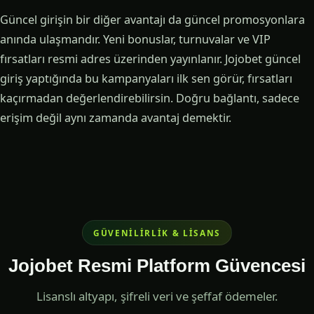
Güncel girişin bir diğer avantajı da güncel promosyonlara
anında ulaşmandır. Yeni bonuslar, turnuvalar ve VIP
fırsatları resmi adres üzerinden yayınlanır. Jojobet güncel
giriş yaptığında bu kampanyaları ilk sen görür, fırsatları
kaçırmadan değerlendirebilirsin. Doğru bağlantı, sadece
erişim değil aynı zamanda avantaj demektir.
GÜVENILIRLIK & LISANS
Jojobet Resmi Platform Güvencesi
Lisanslı altyapı, şifreli veri ve şeffaf ödemeler.