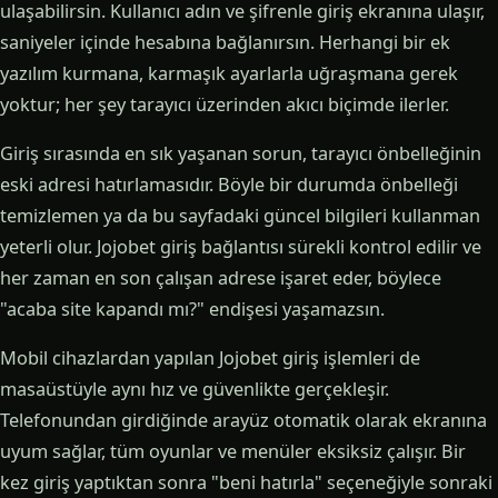
ulaşabilirsin. Kullanıcı adın ve şifrenle giriş ekranına ulaşır,
saniyeler içinde hesabına bağlanırsın. Herhangi bir ek
yazılım kurmana, karmaşık ayarlarla uğraşmana gerek
yoktur; her şey tarayıcı üzerinden akıcı biçimde ilerler.
Giriş sırasında en sık yaşanan sorun, tarayıcı önbelleğinin
eski adresi hatırlamasıdır. Böyle bir durumda önbelleği
temizlemen ya da bu sayfadaki güncel bilgileri kullanman
yeterli olur. Jojobet giriş bağlantısı sürekli kontrol edilir ve
her zaman en son çalışan adrese işaret eder, böylece
"acaba site kapandı mı?" endişesi yaşamazsın.
Mobil cihazlardan yapılan Jojobet giriş işlemleri de
masaüstüyle aynı hız ve güvenlikte gerçekleşir.
Telefonundan girdiğinde arayüz otomatik olarak ekranına
uyum sağlar, tüm oyunlar ve menüler eksiksiz çalışır. Bir
kez giriş yaptıktan sonra "beni hatırla" seçeneğiyle sonraki