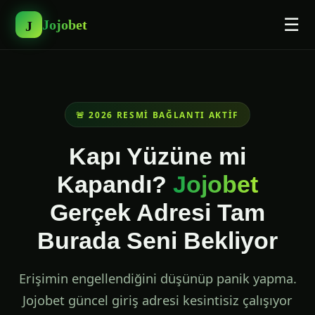
☰
Jojobet
J
🚨 2026 RESMI BAĞLANTI AKTIF
Kapı Yüzüne mi
Kapandı?
Jojobet
Gerçek Adresi Tam
Burada Seni Bekliyor
Erişimin engellendiğini düşünüp panik yapma.
Jojobet güncel giriş adresi kesintisiz çalışıyor