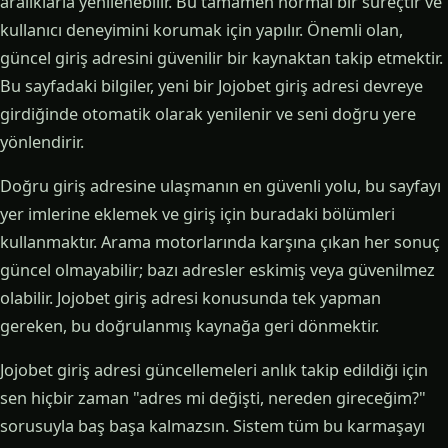
aralıklarla yenilenebilir. Bu tamamen normal bir süreçtir ve
kullanıcı deneyimini korumak için yapılır. Önemli olan,
güncel giriş adresini güvenilir bir kaynaktan takip etmektir.
Bu sayfadaki bilgiler, yeni bir Jojobet giriş adresi devreye
girdiğinde otomatik olarak yenilenir ve seni doğru yere
yönlendirir.
Doğru giriş adresine ulaşmanın en güvenli yolu, bu sayfayı
yer imlerine eklemek ve giriş için buradaki bölümleri
kullanmaktır. Arama motorlarında karşına çıkan her sonuç
güncel olmayabilir; bazı adresler eskimiş veya güvenilmez
olabilir. Jojobet giriş adresi konusunda tek yapman
gereken, bu doğrulanmış kaynağa geri dönmektir.
Jojobet giriş adresi güncellemeleri anlık takip edildiği için
sen hiçbir zaman "adres mi değişti, nereden gireceğim?"
sorusuyla baş başa kalmazsın. Sistem tüm bu karmaşayı