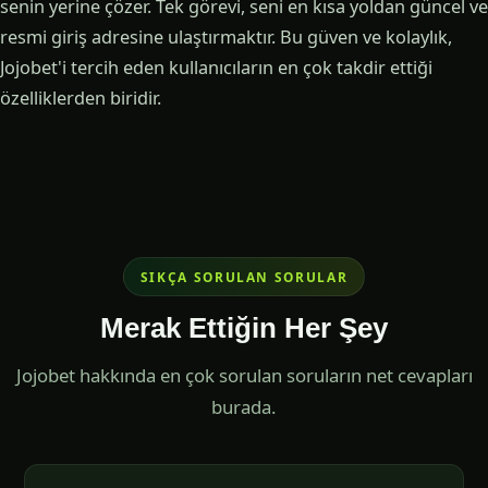
senin yerine çözer. Tek görevi, seni en kısa yoldan güncel ve
resmi giriş adresine ulaştırmaktır. Bu güven ve kolaylık,
Jojobet'i tercih eden kullanıcıların en çok takdir ettiği
özelliklerden biridir.
SIKÇA SORULAN SORULAR
Merak Ettiğin Her Şey
Jojobet hakkında en çok sorulan soruların net cevapları
burada.