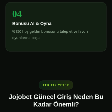
04
Bonusu Al & Oyna
%150 hoş geldin bonusunu talep et ve favori
oyunlarına başla.
TEK TIK YETER
Jojobet Güncel Giriş Neden Bu
Kadar Önemli?