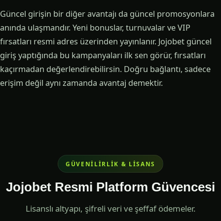
Güncel girişin bir diğer avantajı da güncel promosyonlara
anında ulaşmandır. Yeni bonuslar, turnuvalar ve VIP
fırsatları resmi adres üzerinden yayınlanır. Jojobet güncel
giriş yaptığında bu kampanyaları ilk sen görür, fırsatları
kaçırmadan değerlendirebilirsin. Doğru bağlantı, sadece
erişim değil aynı zamanda avantaj demektir.
GÜVENILIRLIK & LISANS
Jojobet Resmi Platform Güvencesi
Lisanslı altyapı, şifreli veri ve şeffaf ödemeler.