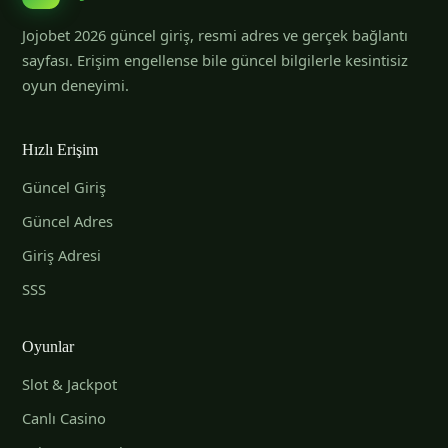
Jojobet 2026 güncel giriş, resmi adres ve gerçek bağlantı
sayfası. Erişim engellense bile güncel bilgilerle kesintisiz
oyun deneyimi.
Hızlı Erişim
Güncel Giriş
Güncel Adres
Giriş Adresi
SSS
Oyunlar
Slot & Jackpot
Canlı Casino