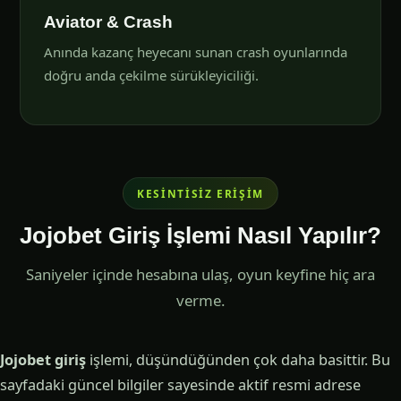
Aviator & Crash
Anında kazanç heyecanı sunan crash oyunlarında
doğru anda çekilme sürükleyiciliği.
KESINTISIZ ERIŞIM
Jojobet Giriş İşlemi Nasıl Yapılır?
Saniyeler içinde hesabına ulaş, oyun keyfine hiç ara
verme.
Jojobet giriş
işlemi, düşündüğünden çok daha basittir. Bu
sayfadaki güncel bilgiler sayesinde aktif resmi adrese