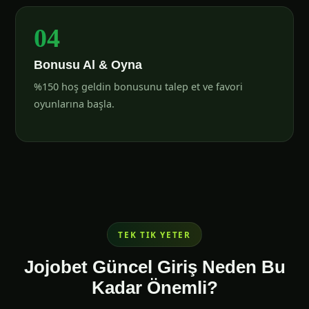
04
Bonusu Al & Oyna
%150 hoş geldin bonusunu talep et ve favori
oyunlarına başla.
TEK TIK YETER
Jojobet Güncel Giriş Neden Bu
Kadar Önemli?