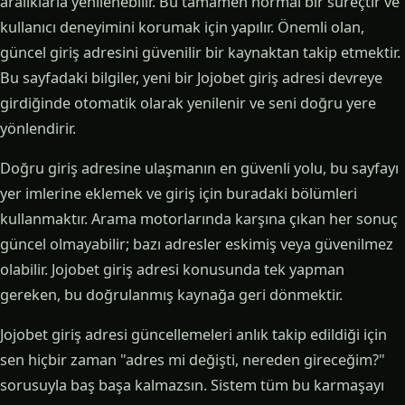
aralıklarla yenilenebilir. Bu tamamen normal bir süreçtir ve
kullanıcı deneyimini korumak için yapılır. Önemli olan,
güncel giriş adresini güvenilir bir kaynaktan takip etmektir.
Bu sayfadaki bilgiler, yeni bir Jojobet giriş adresi devreye
girdiğinde otomatik olarak yenilenir ve seni doğru yere
yönlendirir.
Doğru giriş adresine ulaşmanın en güvenli yolu, bu sayfayı
yer imlerine eklemek ve giriş için buradaki bölümleri
kullanmaktır. Arama motorlarında karşına çıkan her sonuç
güncel olmayabilir; bazı adresler eskimiş veya güvenilmez
olabilir. Jojobet giriş adresi konusunda tek yapman
gereken, bu doğrulanmış kaynağa geri dönmektir.
Jojobet giriş adresi güncellemeleri anlık takip edildiği için
sen hiçbir zaman "adres mi değişti, nereden gireceğim?"
sorusuyla baş başa kalmazsın. Sistem tüm bu karmaşayı