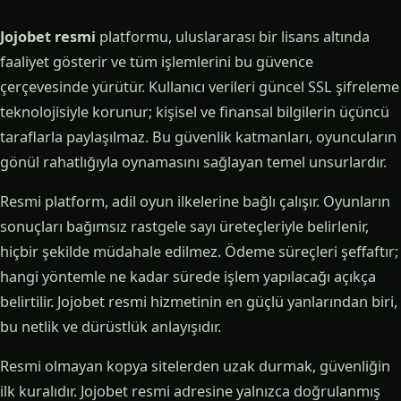
Jojobet resmi
platformu, uluslararası bir lisans altında
faaliyet gösterir ve tüm işlemlerini bu güvence
çerçevesinde yürütür. Kullanıcı verileri güncel SSL şifreleme
teknolojisiyle korunur; kişisel ve finansal bilgilerin üçüncü
taraflarla paylaşılmaz. Bu güvenlik katmanları, oyuncuların
gönül rahatlığıyla oynamasını sağlayan temel unsurlardır.
Resmi platform, adil oyun ilkelerine bağlı çalışır. Oyunların
sonuçları bağımsız rastgele sayı üreteçleriyle belirlenir,
hiçbir şekilde müdahale edilmez. Ödeme süreçleri şeffaftır;
hangi yöntemle ne kadar sürede işlem yapılacağı açıkça
belirtilir. Jojobet resmi hizmetinin en güçlü yanlarından biri,
bu netlik ve dürüstlük anlayışıdır.
Resmi olmayan kopya sitelerden uzak durmak, güvenliğin
ilk kuralıdır. Jojobet resmi adresine yalnızca doğrulanmış