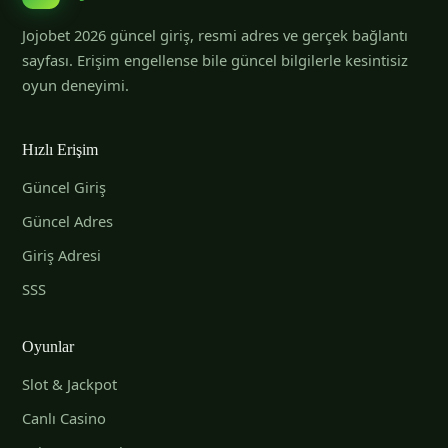
Jojobet 2026 güncel giriş, resmi adres ve gerçek bağlantı
sayfası. Erişim engellense bile güncel bilgilerle kesintisiz
oyun deneyimi.
Hızlı Erişim
Güncel Giriş
Güncel Adres
Giriş Adresi
SSS
Oyunlar
Slot & Jackpot
Canlı Casino