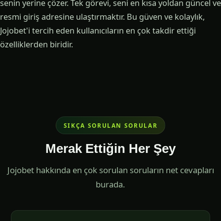
senin yerine çözer. Tek görevi, seni en kısa yoldan güncel ve
resmi giriş adresine ulaştırmaktır. Bu güven ve kolaylık,
Jojobet'i tercih eden kullanıcıların en çok takdir ettiği
özelliklerden biridir.
SIKÇA SORULAN SORULAR
Merak Ettiğin Her Şey
Jojobet hakkında en çok sorulan soruların net cevapları
burada.