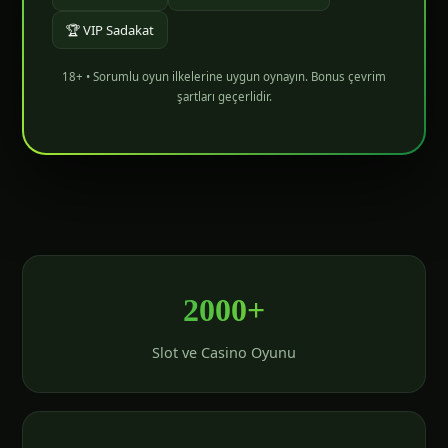
🏆 VIP Sadakat
18+ • Sorumlu oyun ilkelerine uygun oynayın. Bonus çevrim
şartları geçerlidir.
2000+
Slot ve Casino Oyunu