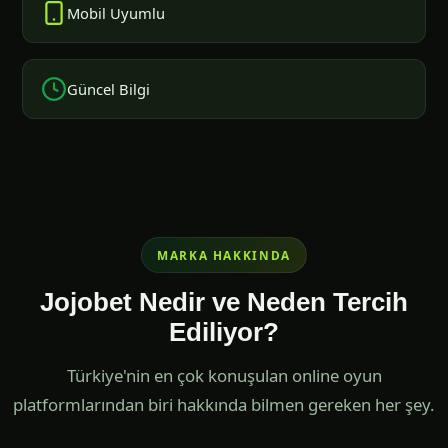
Mobil Uyumlu
Güncel Bilgi
MARKA HAKKINDA
Jojobet Nedir ve Neden Tercih
Ediliyor?
Türkiye'nin en çok konuşulan online oyun
platformlarından biri hakkında bilmen gereken her şey.