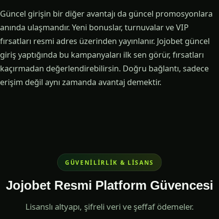
Güncel girişin bir diğer avantajı da güncel promosyonlara
anında ulaşmandır. Yeni bonuslar, turnuvalar ve VIP
fırsatları resmi adres üzerinden yayınlanır. Jojobet güncel
giriş yaptığında bu kampanyaları ilk sen görür, fırsatları
kaçırmadan değerlendirebilirsin. Doğru bağlantı, sadece
erişim değil aynı zamanda avantaj demektir.
GÜVENILIRLIK & LISANS
Jojobet Resmi Platform Güvencesi
Lisanslı altyapı, şifreli veri ve şeffaf ödemeler.