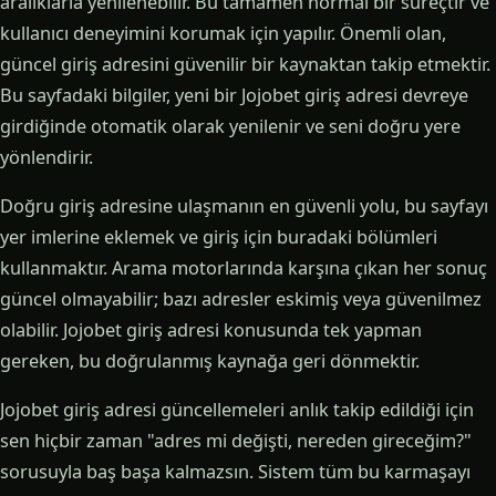
aralıklarla yenilenebilir. Bu tamamen normal bir süreçtir ve
kullanıcı deneyimini korumak için yapılır. Önemli olan,
güncel giriş adresini güvenilir bir kaynaktan takip etmektir.
Bu sayfadaki bilgiler, yeni bir Jojobet giriş adresi devreye
girdiğinde otomatik olarak yenilenir ve seni doğru yere
yönlendirir.
Doğru giriş adresine ulaşmanın en güvenli yolu, bu sayfayı
yer imlerine eklemek ve giriş için buradaki bölümleri
kullanmaktır. Arama motorlarında karşına çıkan her sonuç
güncel olmayabilir; bazı adresler eskimiş veya güvenilmez
olabilir. Jojobet giriş adresi konusunda tek yapman
gereken, bu doğrulanmış kaynağa geri dönmektir.
Jojobet giriş adresi güncellemeleri anlık takip edildiği için
sen hiçbir zaman "adres mi değişti, nereden gireceğim?"
sorusuyla baş başa kalmazsın. Sistem tüm bu karmaşayı