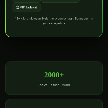
🏆 VIP Sadakat
18+ • Sorumlu oyun ilkelerine uygun oynayın. Bonus çevrim
şartları geçerlidir.
2000+
Slot ve Casino Oyunu