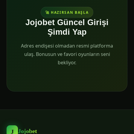
🚀 HAZIRSAN BAŞLA
Jojobet Güncel Girişi
Şimdi Yap
Adres endişesi olmadan resmi platforma
ulaş. Bonusun ve favori oyunların seni
bekliyor.
Jojobet
J