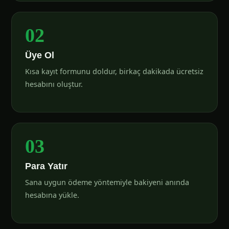
02
Üye Ol
Kısa kayıt formunu doldur, birkaç dakikada ücretsiz
hesabını oluştur.
03
Para Yatır
Sana uygun ödeme yöntemiyle bakiyeni anında
hesabına yükle.