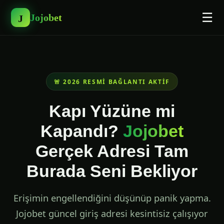
☰
Jojobet
J
🚨 2026 RESMI BAĞLANTI AKTIF
Kapı Yüzüne mi
Kapandı?
Jojobet
Gerçek Adresi Tam
Burada Seni Bekliyor
Erişimin engellendiğini düşünüp panik yapma.
Jojobet güncel giriş adresi kesintisiz çalışıyor