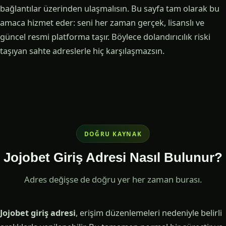
bağlantılar üzerinden ulaşmalısın. Bu sayfa tam olarak bu
amaca hizmet eder: seni her zaman gerçek, lisanslı ve
güncel resmi platforma taşır. Böylece dolandırıcılık riski
taşıyan sahte adreslerle hiç karşılaşmazsın.
DOĞRU KAYNAK
Jojobet Giriş Adresi Nasıl Bulunur?
Adres değişse de doğru yer her zaman burası.
Jojobet giriş adresi
, erişim düzenlemeleri nedeniyle belirli