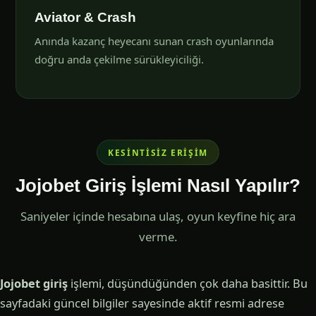
Aviator & Crash
Anında kazanç heyecanı sunan crash oyunlarında
doğru anda çekilme sürükleyiciliği.
KESINTISIZ ERIŞIM
Jojobet Giriş İşlemi Nasıl Yapılır?
Saniyeler içinde hesabına ulaş, oyun keyfine hiç ara
verme.
Jojobet giriş
işlemi, düşündüğünden çok daha basittir. Bu
sayfadaki güncel bilgiler sayesinde aktif resmi adrese