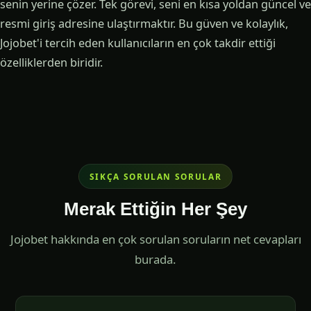
senin yerine çözer. Tek görevi, seni en kısa yoldan güncel ve
resmi giriş adresine ulaştırmaktır. Bu güven ve kolaylık,
Jojobet'i tercih eden kullanıcıların en çok takdir ettiği
özelliklerden biridir.
SIKÇA SORULAN SORULAR
Merak Ettiğin Her Şey
Jojobet hakkında en çok sorulan soruların net cevapları
burada.