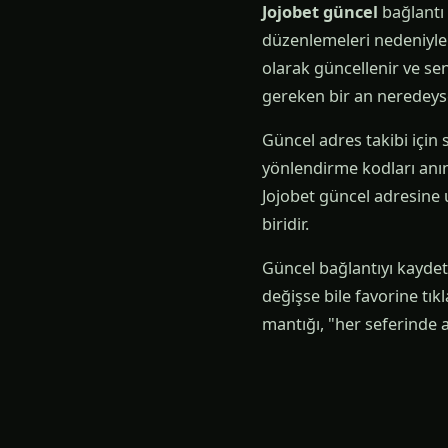
Jojobet güncel
bağlantı 
düzenlemeleri nedeniyle
olarak güncellenir ve se
gereken bir an neredeys
Güncel adres takibi için 
yönlendirme kodları anınd
Jojobet güncel adresine u
biridir.
Güncel bağlantıyı kaydetm
değişse bile favorine tık
mantığı, "her seferinde 