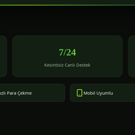
7/24
Kesintisiz Canlı Destek
ızlı Para Çekme
Mobil Uyumlu