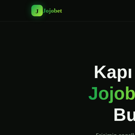
Jojobet
J
Kapı
Jojob
Bu