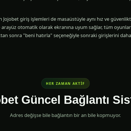
 Jojobet giriş işlemleri de masaüstüyle aynı hız ve güvenlikt
 arayüz otomatik olarak ekranına uyum sağlar, tüm oyunlar
tıktan sonra "beni hatırla" seçeneğiyle sonraki girişlerini daha
HER ZAMAN AKTIF
bet Güncel Bağlantı Si
Adres değişse bile bağlantın bir an bile kopmuyor.