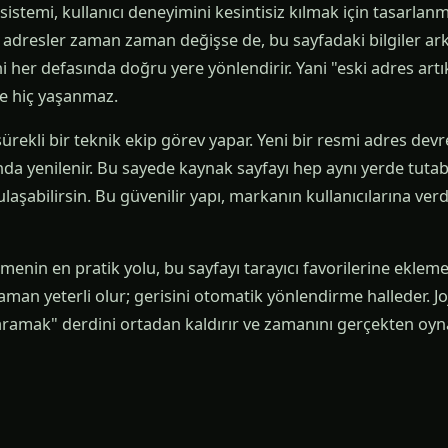
sistemi, kullanıcı deneyimini kesintisiz kılmak için tasarlanmı
 adresler zaman zaman değişse de, bu sayfadaki bilgiler ar
ni her defasında doğru yere yönlendirir. Yani "eski adres ar
e hiç yaşanmaz.
sürekli bir teknik ekip görev yapar. Yeni bir resmi adres devr
a yenilenir. Bu sayede kaynak sayfayı hep aynı yerde tutabili
laşabilirsin. Bu güvenilir yapı, markanın kullanıcılarına ve
enin en pratik yolu, bu sayfayı tarayıcı favorilerine ekleme
laman yeterli olur; gerisini otomatik yönlendirme halleder. J
aramak" derdini ortadan kaldırır ve zamanını gerçekten oyn