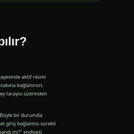
ılır?
.
sayesinde aktif resmi
hesabına bağlanırsın.
ey tarayıcı üzerinden
r. Böyle bir durumda
t giriş bağlantısı sürekli
pandı mı?" endişesi