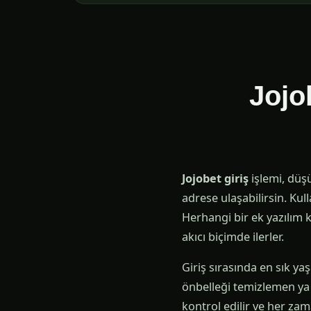
Jojo
Jojobet giriş
işlemi, düş
adrese ulaşabilirsin. Kull
Herhangi bir ek yazılım
akıcı biçimde ilerler.
Giriş sırasında en sık ya
önbelleği temizlemen ya d
kontrol edilir ve her za