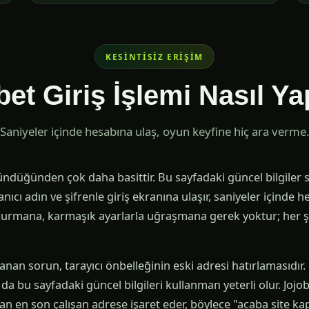
KESINTISIZ ERIŞIM
bet Giriş İşlemi Nasıl Yap
Saniyeler içinde hesabına ulaş, oyun keyfine hiç ara verme
ündüğünden çok daha basittir. Bu sayfadaki güncel bilgiler 
anıcı adın ve şifrenle giriş ekranına ulaşır, saniyeler içinde 
 kurmana, karmaşık ayarlarla uğraşmana gerek yoktur; her ş
şanan sorun, tarayıcı önbelleğinin eski adresi hatırlamasıdı
a bu sayfadaki güncel bilgileri kullanman yeterli olur. Jojobe
man en son çalışan adrese işaret eder, böylece "acaba site ka