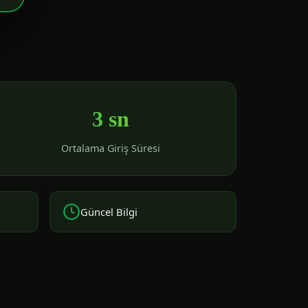
3 sn
Ortalama Giriş Süresi
Güncel Bilgi