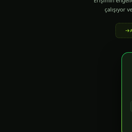
Erişimin engell
çalışıyor v
A