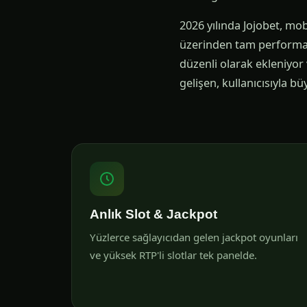
2026 yılında Jojobet, m
üzerinden tam performans
düzenli olarak ekleniyor 
gelişen, kullanıcısıyla 
Anlık Slot & Jackpot
Yüzlerce sağlayıcıdan gelen jackpot oyunları
ve yüksek RTP'li slotlar tek panelde.