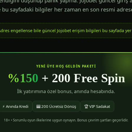
endiğini düşünüp panik yapma. Jojobet güncel giriş a
e bu sayfadaki bilgiler her zaman en son resmi adrese
dres engellense bile güncel Jojobet erişim bilgileri bu sayfada yer a
YENI ÜYE HOŞ GELDIN PAKETI
%150
+ 200 Free Spin
İlk yatırımına özel bonus, anında hesabında.
⚡ Anında Kredi
🎰 200 Ücretsiz Dönüş
🏆 VIP Sadakat
18+ • Sorumlu oyun ilkelerine uygun oynayın. Bonus çevrim şartları geçerlidir.