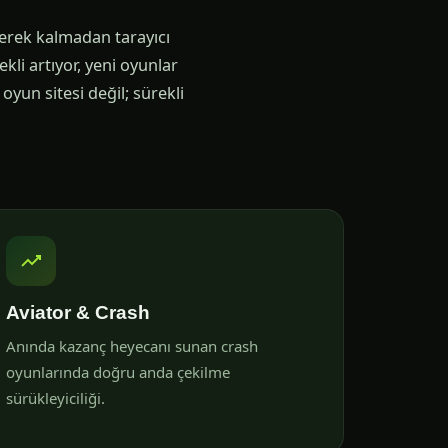
erek kalmadan tarayıcı
li artıyor, yeni oyunlar
oyun sitesi değil; sürekli
Aviator & Crash
Anında kazanç heyecanı sunan crash
oyunlarında doğru anda çekilme
sürükleyiciliği.