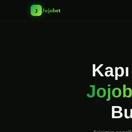
Jojobet
J
Kapı
Jojob
Bu