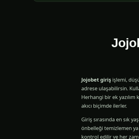
Jojo
Jojobet giriş
işlemi, düş
adrese ulaşabilirsin. Kull
Herhangi bir ek yazılım
akıcı biçimde ilerler.
Giriş sırasında en sık ya
önbelleği temizlemen ya d
kontrol edilir ve her za