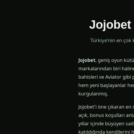
Jojobet
Türkiye'nin en çok
Jojobet
, geniş oyun kütü
markalarından biri halin
bahisleri ve Aviator gib
hem yeni başlayanlar hem
kurgulanmış.
Jojobet'i öne çıkaran en ö
açık, bonus koşulları anl
yıllar içinde büyüyen sad
katıldığında kendilerini 