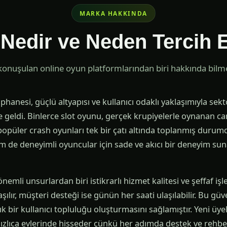
MARKA HAKKINDA
 Nedir ve Neden Tercih E
 konuşulan online oyun platformlarından biri hakkında bilm
phanesi, güçlü altyapısı ve kullanıcı odaklı yaklaşımıyla se
e geldi. Binlerce slot oyunu, gerçek krupiyelerle oynanan ca
i popüler crash oyunları tek bir çatı altında toplanmış duru
 de deneyimli oyuncular için sade ve akıcı bir deneyim sun
nemli unsurlardan biri istikrarlı hizmet kalitesi ve şeffaf işl
aşılır, müşteri desteği ise günün her saati ulaşılabilir. Bu 
ık bir kullanıcı topluluğu oluşturmasını sağlamıştır. Yeni üy
hızlıca evlerinde hisseder çünkü her adımda destek ve rehberl