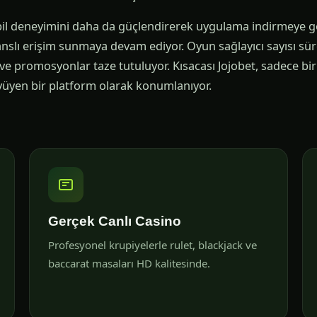
obil deneyimini daha da güçlendirerek uygulama indirmeye g
lı erişim sunmaya devam ediyor. Oyun sağlayıcı sayısı sürek
ve promosyonlar taze tutuluyor. Kısacası Jojobet, sadece bir 
büyüyen bir platform olarak konumlanıyor.
Gerçek Canlı Casino
Profesyonel krupiyelerle rulet, blackjack ve
baccarat masaları HD kalitesinde.