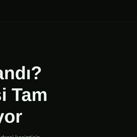
andı?
i Tam
yor