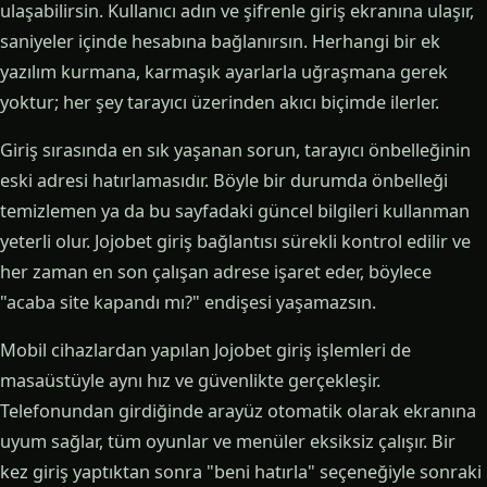
ulaşabilirsin. Kullanıcı adın ve şifrenle giriş ekranına ulaşır,
saniyeler içinde hesabına bağlanırsın. Herhangi bir ek
yazılım kurmana, karmaşık ayarlarla uğraşmana gerek
yoktur; her şey tarayıcı üzerinden akıcı biçimde ilerler.
Giriş sırasında en sık yaşanan sorun, tarayıcı önbelleğinin
eski adresi hatırlamasıdır. Böyle bir durumda önbelleği
temizlemen ya da bu sayfadaki güncel bilgileri kullanman
yeterli olur. Jojobet giriş bağlantısı sürekli kontrol edilir ve
her zaman en son çalışan adrese işaret eder, böylece
"acaba site kapandı mı?" endişesi yaşamazsın.
Mobil cihazlardan yapılan Jojobet giriş işlemleri de
masaüstüyle aynı hız ve güvenlikte gerçekleşir.
Telefonundan girdiğinde arayüz otomatik olarak ekranına
uyum sağlar, tüm oyunlar ve menüler eksiksiz çalışır. Bir
kez giriş yaptıktan sonra "beni hatırla" seçeneğiyle sonraki