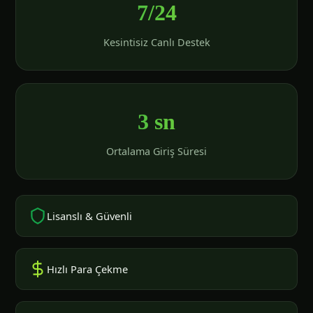
7/24
Kesintisiz Canlı Destek
3 sn
Ortalama Giriş Süresi
Lisanslı & Güvenli
Hızlı Para Çekme