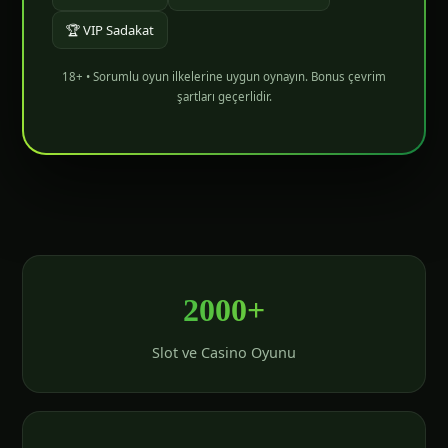
🏆 VIP Sadakat
18+ • Sorumlu oyun ilkelerine uygun oynayın. Bonus çevrim
şartları geçerlidir.
2000+
Slot ve Casino Oyunu