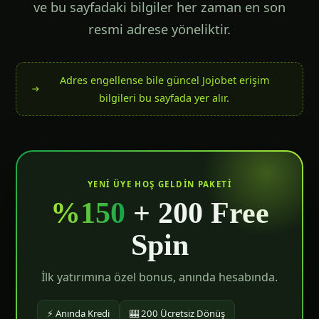
ve bu sayfadaki bilgiler her zaman en son
resmi adrese yöneliktir.
Adres engellense bile güncel Jojobet erişim
bilgileri bu sayfada yer alır.
YENI ÜYE HOŞ GELDIN PAKETI
%150
+ 200 Free
Spin
İlk yatırımına özel bonus, anında hesabında.
⚡ Anında Kredi
🎰 200 Ücretsiz Dönüş