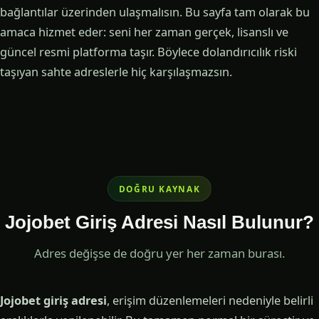
bağlantılar üzerinden ulaşmalısın. Bu sayfa tam olarak bu
amaca hizmet eder: seni her zaman gerçek, lisanslı ve
güncel resmi platforma taşır. Böylece dolandırıcılık riski
taşıyan sahte adreslerle hiç karşılaşmazsın.
DOĞRU KAYNAK
Jojobet Giriş Adresi Nasıl Bulunur?
Adres değişse de doğru yer her zaman burası.
Jojobet giriş adresi
, erişim düzenlemeleri nedeniyle belirli