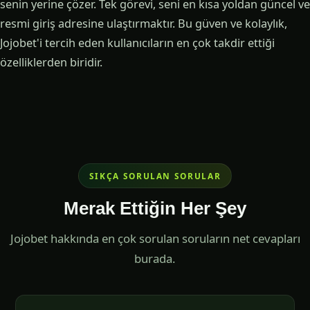
senin yerine çözer. Tek görevi, seni en kısa yoldan güncel ve
resmi giriş adresine ulaştırmaktır. Bu güven ve kolaylık,
Jojobet'i tercih eden kullanıcıların en çok takdir ettiği
özelliklerden biridir.
SIKÇA SORULAN SORULAR
Merak Ettiğin Her Şey
Jojobet hakkında en çok sorulan soruların net cevapları
burada.