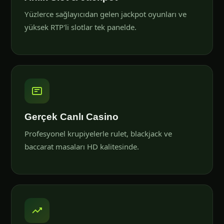
Yüzlerce sağlayıcıdan gelen jackpot oyunları ve
yüksek RTP'li slotlar tek panelde.
Gerçek Canlı Casino
Profesyonel krupiyelerle rulet, blackjack ve
baccarat masaları HD kalitesinde.