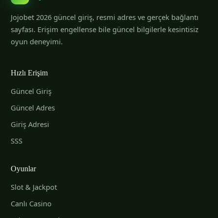
Jojobet 2026 güncel giriş, resmi adres ve gerçek bağlantı
sayfası. Erişim engellense bile güncel bilgilerle kesintisiz
oyun deneyimi.
Hızlı Erişim
Güncel Giriş
Güncel Adres
Giriş Adresi
SSS
Oyunlar
Slot & Jackpot
Canlı Casino