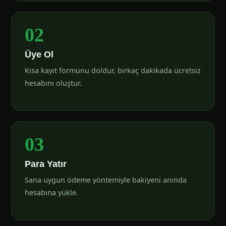
02
Üye Ol
Kısa kayıt formunu doldur, birkaç dakikada ücretsiz
hesabını oluştur.
03
Para Yatır
Sana uygun ödeme yöntemiyle bakiyeni anında
hesabına yükle.