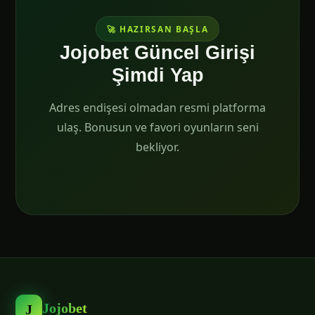
🚀 HAZIRSAN BAŞLA
Jojobet Güncel Girişi
Şimdi Yap
Adres endişesi olmadan resmi platforma
ulaş. Bonusun ve favori oyunların seni
bekliyor.
Jojobet
J