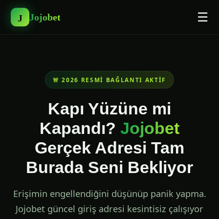
☰
Jojobet
J
🚨 2026 RESMI BAĞLANTI AKTIF
Kapı Yüzüne mi
Kapandı?
Jojobet
Gerçek Adresi Tam
Burada Seni Bekliyor
Erişimin engellendiğini düşünüp panik yapma.
Jojobet güncel giriş adresi kesintisiz çalışıyor