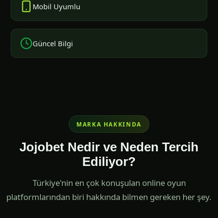
Mobil Uyumlu
Güncel Bilgi
MARKA HAKKINDA
Jojobet Nedir ve Neden Tercih
Ediliyor?
Türkiye'nin en çok konuşulan online oyun
platformlarından biri hakkında bilmen gereken her şey.