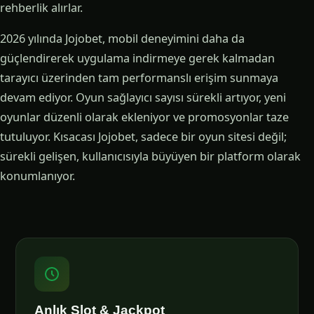
rehberlik alırlar.
2026 yılında Jojobet, mobil deneyimini daha da
güçlendirerek uygulama indirmeye gerek kalmadan
tarayıcı üzerinden tam performanslı erişim sunmaya
devam ediyor. Oyun sağlayıcı sayısı sürekli artıyor, yeni
oyunlar düzenli olarak ekleniyor ve promosyonlar taze
tutuluyor. Kısacası Jojobet, sadece bir oyun sitesi değil;
sürekli gelişen, kullanıcısıyla büyüyen bir platform olarak
konumlanıyor.
Anlık Slot & Jackpot