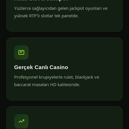
Yüzlerce sağlayıcıdan gelen jackpot oyunları ve
yüksek RTP'li slotlar tek panelde.
Gerçek Canlı Casino
Profesyonel krupiyelerle rulet, blackjack ve
baccarat masaları HD kalitesinde.