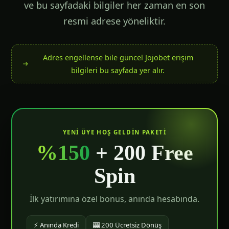
ve bu sayfadaki bilgiler her zaman en son
resmi adrese yöneliktir.
Adres engellense bile güncel Jojobet erişim
bilgileri bu sayfada yer alır.
YENI ÜYE HOŞ GELDIN PAKETI
%150
+ 200 Free
Spin
İlk yatırımına özel bonus, anında hesabında.
⚡ Anında Kredi
🎰 200 Ücretsiz Dönüş