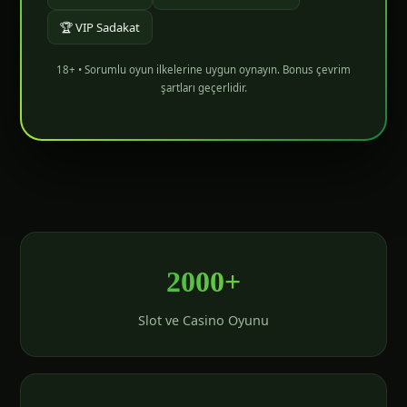
🏆 VIP Sadakat
18+ • Sorumlu oyun ilkelerine uygun oynayın. Bonus çevrim
şartları geçerlidir.
2000+
Slot ve Casino Oyunu