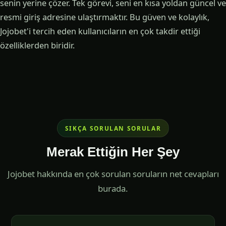
senin yerine çözer. Tek görevi, seni en kısa yoldan güncel ve
resmi giriş adresine ulaştırmaktır. Bu güven ve kolaylık,
Jojobet'i tercih eden kullanıcıların en çok takdir ettiği
özelliklerden biridir.
SIKÇA SORULAN SORULAR
Merak Ettiğin Her Şey
Jojobet hakkında en çok sorulan soruların net cevapları
burada.