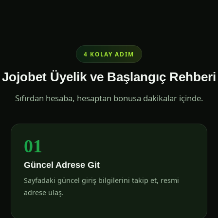
4 KOLAY ADIM
Jojobet Üyelik ve Başlangıç Rehberi
Sıfırdan hesaba, hesaptan bonusa dakikalar içinde.
01
Güncel Adrese Git
Sayfadaki güncel giriş bilgilerini takip et, resmi
adrese ulaş.