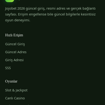
Jojobet 2026 güncel giriş, resmi adres ve gerçek bağlantı
sayfası. Erişim engellense bile güncel bilgilerle kesintisiz
oyun deneyimi.
Hızlı Erişim
Güncel Giriş
Güncel Adres
Giriş Adresi
SSS
Oyunlar
Slot & Jackpot
Canlı Casino