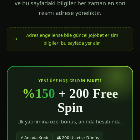
ve bu sayfadaki bilgiler her zaman en son
resmi adrese yöneliktir.
Adres engellense bile güncel Jojobet erişim
bilgileri bu sayfada yer alır.
YENI ÜYE HOŞ GELDIN PAKETI
%150
+ 200 Free
Spin
İlk yatırımına özel bonus, anında hesabında.
⚡ Anında Kredi
🎰 200 Ücretsiz Dönüş