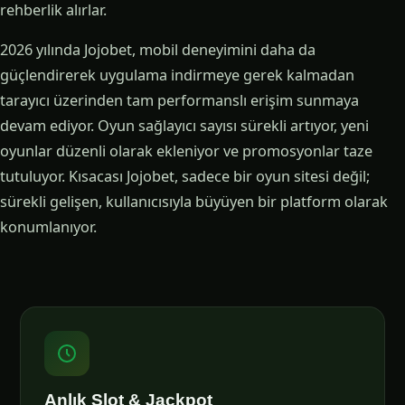
rehberlik alırlar.
2026 yılında Jojobet, mobil deneyimini daha da
güçlendirerek uygulama indirmeye gerek kalmadan
tarayıcı üzerinden tam performanslı erişim sunmaya
devam ediyor. Oyun sağlayıcı sayısı sürekli artıyor, yeni
oyunlar düzenli olarak ekleniyor ve promosyonlar taze
tutuluyor. Kısacası Jojobet, sadece bir oyun sitesi değil;
sürekli gelişen, kullanıcısıyla büyüyen bir platform olarak
konumlanıyor.
Anlık Slot & Jackpot