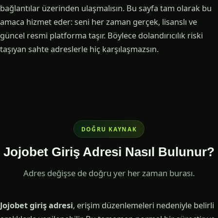
bağlantılar üzerinden ulaşmalısın. Bu sayfa tam olarak bu
amaca hizmet eder: seni her zaman gerçek, lisanslı ve
güncel resmi platforma taşır. Böylece dolandırıcılık riski
taşıyan sahte adreslerle hiç karşılaşmazsın.
DOĞRU KAYNAK
Jojobet Giriş Adresi Nasıl Bulunur?
Adres değişse de doğru yer her zaman burası.
Jojobet giriş adresi
, erişim düzenlemeleri nedeniyle belirli