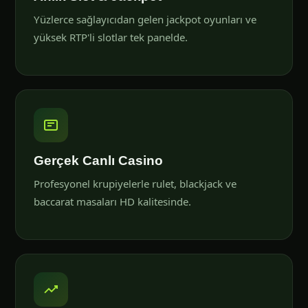
Yüzlerce sağlayıcıdan gelen jackpot oyunları ve
yüksek RTP'li slotlar tek panelde.
Gerçek Canlı Casino
Profesyonel krupiyelerle rulet, blackjack ve
baccarat masaları HD kalitesinde.