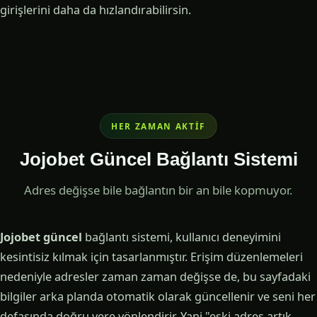
girişlerini daha da hızlandırabilirsin.
HER ZAMAN AKTIF
Jojobet Güncel Bağlantı Sistemi
Adres değişse bile bağlantın bir an bile kopmuyor.
Jojobet güncel
bağlantı sistemi, kullanıcı deneyimini
kesintisiz kılmak için tasarlanmıştır. Erişim düzenlemeleri
nedeniyle adresler zaman zaman değişse de, bu sayfadaki
bilgiler arka planda otomatik olarak güncellenir ve seni her
defasında doğru yere yönlendirir. Yani "eski adres artık