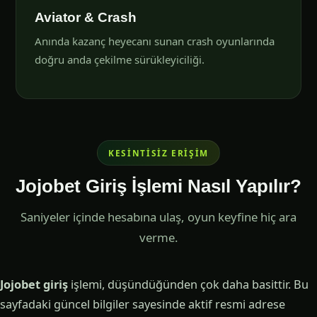
Aviator & Crash
Anında kazanç heyecanı sunan crash oyunlarında
doğru anda çekilme sürükleyiciliği.
KESINTISIZ ERIŞIM
Jojobet Giriş İşlemi Nasıl Yapılır?
Saniyeler içinde hesabına ulaş, oyun keyfine hiç ara
verme.
Jojobet giriş
işlemi, düşündüğünden çok daha basittir. Bu
sayfadaki güncel bilgiler sayesinde aktif resmi adrese