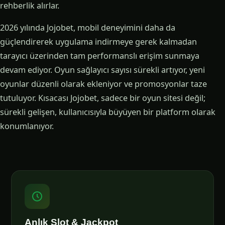
rehberlik alırlar.
2026 yılında Jojobet, mobil deneyimini daha da
güçlendirerek uygulama indirmeye gerek kalmadan
tarayıcı üzerinden tam performanslı erişim sunmaya
devam ediyor. Oyun sağlayıcı sayısı sürekli artıyor, yeni
oyunlar düzenli olarak ekleniyor ve promosyonlar taze
tutuluyor. Kısacası Jojobet, sadece bir oyun sitesi değil;
sürekli gelişen, kullanıcısıyla büyüyen bir platform olarak
konumlanıyor.
Anlık Slot & Jackpot