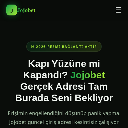
☰
Jojobet
J
🚨 2026 RESMI BAĞLANTI AKTIF
Kapı Yüzüne mi
Kapandı?
Jojobet
Gerçek Adresi Tam
Burada Seni Bekliyor
Erişimin engellendiğini düşünüp panik yapma.
Jojobet güncel giriş adresi kesintisiz çalışıyor