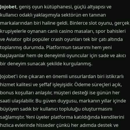
Jojobet
, geniş oyun kütüphanesi, güçlü altyapısı ve
kullanıcı odaklı yaklaşımıyla sektörün en tanınan
markalarından biri haline geldi. Binlerce slot oyunu, gerçek
krupiyelerle oynanan canlı casino masaları, spor bahisleri
ve Aviator gibi popüler crash oyunları tek bir çatı altında
toplanmış durumda. Platformun tasarımı hem yeni
başlayanlar hem de deneyimli oyuncular için sade ve akıcı
bir deneyim sunacak şekilde kurgulanmış.
Jojobet'i öne çıkaran en önemli unsurlardan biri istikrarlı
hizmet kalitesi ve şeffaf işleyişidir. Ödeme süreçleri açık,
bonus koşulları anlaşılır, müşteri desteği ise günün her
saati ulaşılabilir. Bu güven duygusu, markanın yıllar içinde
büyüyen sadık bir kullanıcı topluluğu oluşturmasını
sağlamıştır. Yeni üyeler platforma katıldığında kendilerini
hızlıca evlerinde hisseder çünkü her adımda destek ve