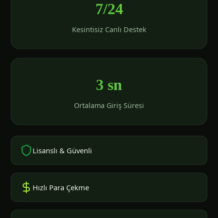
7/24
Kesintisiz Canlı Destek
3 sn
Ortalama Giriş Süresi
Lisanslı & Güvenli
Hızlı Para Çekme