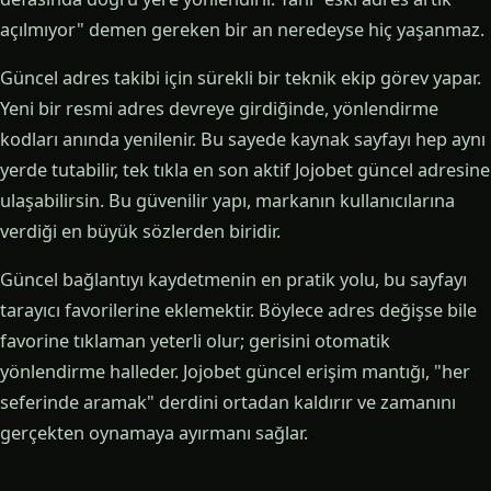
açılmıyor" demen gereken bir an neredeyse hiç yaşanmaz.
Güncel adres takibi için sürekli bir teknik ekip görev yapar.
Yeni bir resmi adres devreye girdiğinde, yönlendirme
kodları anında yenilenir. Bu sayede kaynak sayfayı hep aynı
yerde tutabilir, tek tıkla en son aktif Jojobet güncel adresine
ulaşabilirsin. Bu güvenilir yapı, markanın kullanıcılarına
verdiği en büyük sözlerden biridir.
Güncel bağlantıyı kaydetmenin en pratik yolu, bu sayfayı
tarayıcı favorilerine eklemektir. Böylece adres değişse bile
favorine tıklaman yeterli olur; gerisini otomatik
yönlendirme halleder. Jojobet güncel erişim mantığı, "her
seferinde aramak" derdini ortadan kaldırır ve zamanını
gerçekten oynamaya ayırmanı sağlar.