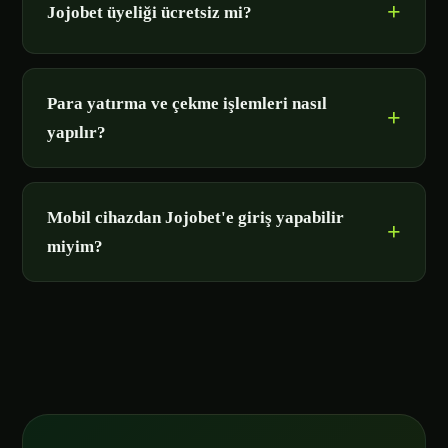
Jojobet üyeliği ücretsiz mi?
Para yatırma ve çekme işlemleri nasıl
yapılır?
Mobil cihazdan Jojobet'e giriş yapabilir
miyim?