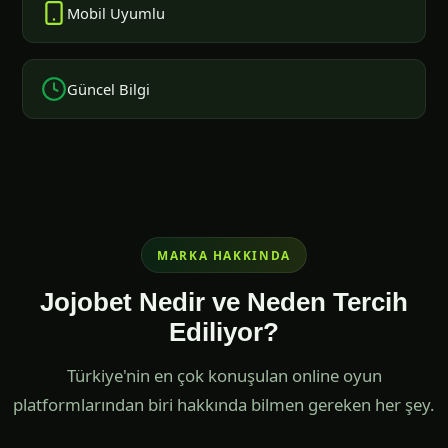
Mobil Uyumlu
Güncel Bilgi
MARKA HAKKINDA
Jojobet Nedir ve Neden Tercih
Ediliyor?
Türkiye'nin en çok konuşulan online oyun
platformlarından biri hakkında bilmen gereken her şey.