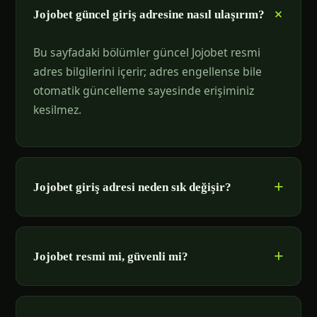
Jojobet güncel giriş adresine nasıl ulaşırım?
Bu sayfadaki bölümler güncel Jojobet resmi
adres bilgilerini içerir; adres engellense bile
otomatik güncelleme sayesinde erişiminiz
kesilmez.
Jojobet giriş adresi neden sık değişir?
Jojobet resmi mi, güvenli mi?