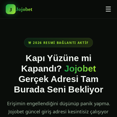
☰
Jojobet
J
🚨 2026 RESMI BAĞLANTI AKTIF
Kapı Yüzüne mi
Kapandı?
Jojobet
Gerçek Adresi Tam
Burada Seni Bekliyor
Erişimin engellendiğini düşünüp panik yapma.
Jojobet güncel giriş adresi kesintisiz çalışıyor