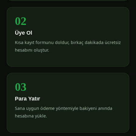
02
Üye Ol
Kısa kayıt formunu doldur, birkaç dakikada ücretsiz
hesabını oluştur.
03
Para Yatır
Sana uygun ödeme yöntemiyle bakiyeni anında
hesabına yükle.