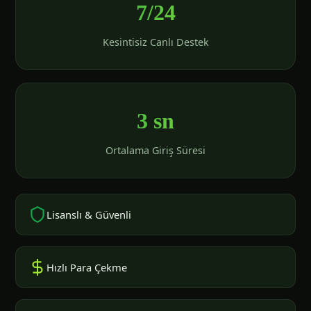
7/24
Kesintisiz Canlı Destek
3 sn
Ortalama Giriş Süresi
Lisanslı & Güvenli
Hızlı Para Çekme