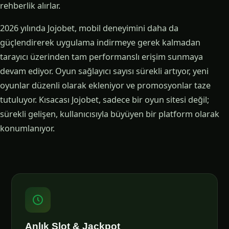
rehberlik alırlar.
2026 yılında Jojobet, mobil deneyimini daha da
güçlendirerek uygulama indirmeye gerek kalmadan
tarayıcı üzerinden tam performanslı erişim sunmaya
devam ediyor. Oyun sağlayıcı sayısı sürekli artıyor, yeni
oyunlar düzenli olarak ekleniyor ve promosyonlar taze
tutuluyor. Kısacası Jojobet, sadece bir oyun sitesi değil;
sürekli gelişen, kullanıcısıyla büyüyen bir platform olarak
konumlanıyor.
Anlık Slot & Jackpot