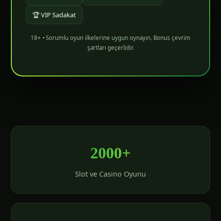
🏆 VIP Sadakat
18+ • Sorumlu oyun ilkelerine uygun oynayın. Bonus çevrim
şartları geçerlidir.
2000+
Slot ve Casino Oyunu