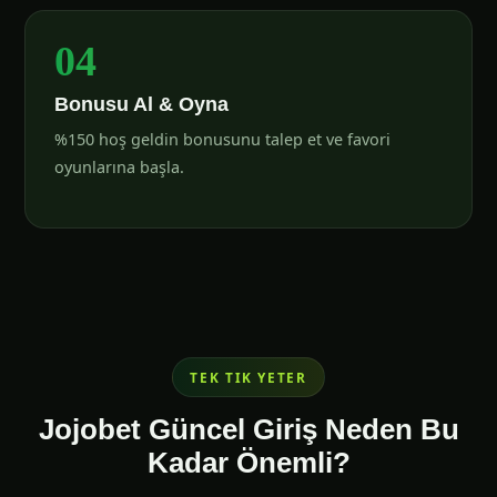
04
Bonusu Al & Oyna
%150 hoş geldin bonusunu talep et ve favori
oyunlarına başla.
TEK TIK YETER
Jojobet Güncel Giriş Neden Bu
Kadar Önemli?