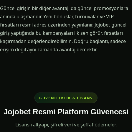
Güncel girişin bir diğer avantajı da güncel promosyonlara
anında ulaşmandır. Yeni bonuslar, turnuvalar ve VIP
fırsatları resmi adres üzerinden yayınlanır. Jojobet güncel
giriş yaptığında bu kampanyaları ilk sen görür, fırsatları
kaçırmadan değerlendirebilirsin. Doğru bağlantı, sadece
erişim değil aynı zamanda avantaj demektir.
GÜVENILIRLIK & LISANS
Jojobet Resmi Platform Güvencesi
Lisanslı altyapı, şifreli veri ve şeffaf ödemeler.