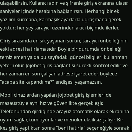
ulaşabilirsin. Kullanıcı adın ve şifrenle giriş ekranına ulaşır,
saniyeler içinde hesabına bağlanırsın. Herhangi bir ek
yazılım kurmana, karmaşık ayarlarla uğraşmana gerek
yoktur; her şey tarayıcı üzerinden akıcı biçimde ilerler.
Giriş sırasında en sık yaşanan sorun, tarayıcı önbelleğinin
eski adresi hatırlamasıdır. Böyle bir durumda önbelleği
temizlemen ya da bu sayfadaki güncel bilgileri kullanman
yeterli olur. Jojobet giriş bağlantısı sürekli kontrol edilir ve
her zaman en son çalışan adrese işaret eder, böylece
"acaba site kapandı mı?" endişesi yaşamazsın.
Mobil cihazlardan yapılan Jojobet giriş işlemleri de
masaüstüyle aynı hız ve güvenlikte gerçekleşir.
Telefonundan girdiğinde arayüz otomatik olarak ekranına
uyum sağlar, tüm oyunlar ve menüler eksiksiz çalışır. Bir
kez giriş yaptıktan sonra "beni hatırla" seçeneğiyle sonraki