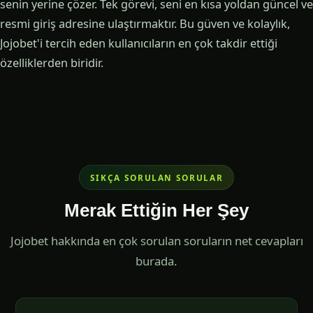
senin yerine çözer. Tek görevi, seni en kısa yoldan güncel ve
resmi giriş adresine ulaştırmaktır. Bu güven ve kolaylık,
Jojobet'i tercih eden kullanıcıların en çok takdir ettiği
özelliklerden biridir.
SIKÇA SORULAN SORULAR
Merak Ettiğin Her Şey
Jojobet hakkında en çok sorulan soruların net cevapları
burada.