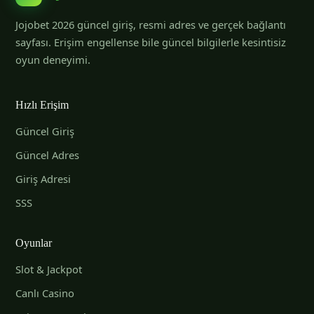
Jojobet 2026 güncel giriş, resmi adres ve gerçek bağlantı
sayfası. Erişim engellense bile güncel bilgilerle kesintisiz
oyun deneyimi.
Hızlı Erişim
Güncel Giriş
Güncel Adres
Giriş Adresi
SSS
Oyunlar
Slot & Jackpot
Canlı Casino