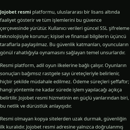
Jojobet resmi
platformu, uluslararası bir lisans altında
faaliyet gösterir ve tüm işlemlerini bu güvence
çerçevesinde yürütür. Kullanıcı verileri güncel SSL şifreleme
teknolojisiyle korunur; kişisel ve finansal bilgilerin üçüncü
taraflarla paylaşılmaz. Bu güvenlik katmanları, oyuncuların
gönül rahatlığıyla oynamasını sağlayan temel unsurlardır.
Resmi platform, adil oyun ilkelerine bağlı çalışır. Oyunların
sonuçları bağımsız rastgele sayı üreteçleriyle belirlenir,
hiçbir şekilde müdahale edilmez. Ödeme süreçleri şeffaftır;
hangi yöntemle ne kadar sürede işlem yapılacağı açıkça
belirtilir. Jojobet resmi hizmetinin en güçlü yanlarından biri,
bu netlik ve dürüstlük anlayışıdır.
Resmi olmayan kopya sitelerden uzak durmak, güvenliğin
ilk kuralıdır. Jojobet resmi adresine yalnızca doğrulanmış