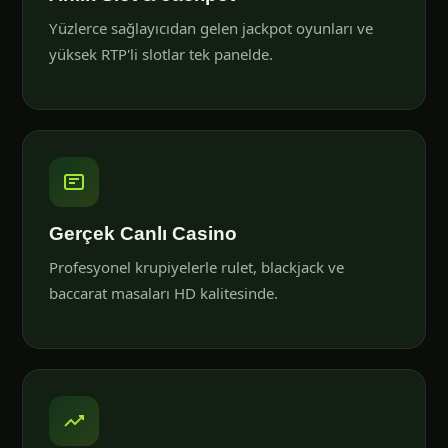
Yüzlerce sağlayıcıdan gelen jackpot oyunları ve
yüksek RTP'li slotlar tek panelde.
Gerçek Canlı Casino
Profesyonel krupiyelerle rulet, blackjack ve
baccarat masaları HD kalitesinde.