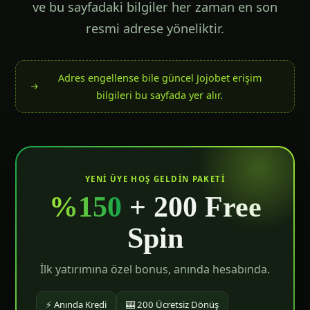
ve bu sayfadaki bilgiler her zaman en son
resmi adrese yöneliktir.
Adres engellense bile güncel Jojobet erişim
bilgileri bu sayfada yer alır.
YENI ÜYE HOŞ GELDIN PAKETI
%150
+ 200 Free
Spin
İlk yatırımına özel bonus, anında hesabında.
⚡ Anında Kredi
🎰 200 Ücretsiz Dönüş