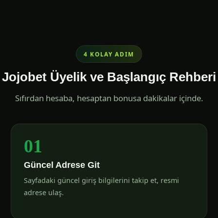
4 KOLAY ADIM
Jojobet Üyelik ve Başlangıç Rehberi
Sıfırdan hesaba, hesaptan bonusa dakikalar içinde.
01
Güncel Adrese Git
Sayfadaki güncel giriş bilgilerini takip et, resmi
adrese ulaş.