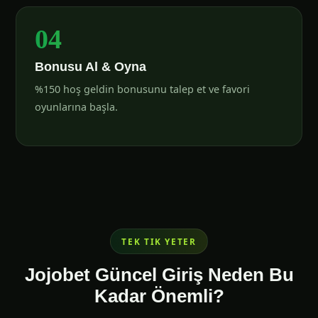
04
Bonusu Al & Oyna
%150 hoş geldin bonusunu talep et ve favori
oyunlarına başla.
TEK TIK YETER
Jojobet Güncel Giriş Neden Bu
Kadar Önemli?