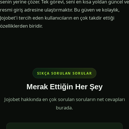
senin yerine çözer. Tek görevi, seni en kısa yoldan güncel ve
resmi giriş adresine ulaştırmaktır. Bu güven ve kolaylık,
Jojobet'i tercih eden kullanıcıların en çok takdir ettiği
özelliklerden biridir.
SIKÇA SORULAN SORULAR
Merak Ettiğin Her Şey
Jojobet hakkında en çok sorulan soruların net cevapları
burada.