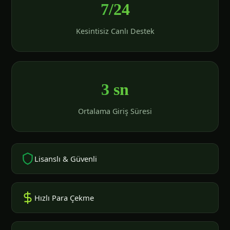
7/24
Kesintisiz Canlı Destek
3 sn
Ortalama Giriş Süresi
Lisanslı & Güvenli
Hızlı Para Çekme