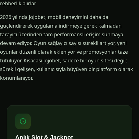
rehberlik alırlar.
2026 yılında Jojobet, mobil deneyimini daha da
güçlendirerek uygulama indirmeye gerek kalmadan
tarayıcı üzerinden tam performanslı erişim sunmaya
devam ediyor. Oyun sağlayıcı sayısı sürekli artıyor, yeni
oyunlar düzenli olarak ekleniyor ve promosyonlar taze
tutuluyor. Kısacası Jojobet, sadece bir oyun sitesi değil;
sürekli gelişen, kullanıcısıyla büyüyen bir platform olarak
konumlanıyor.
Anlık Slot & Jackpot