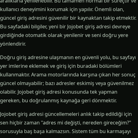
aralıklarla yenilenebilir. Bu tamamen normal bir süreçtir ve
kullanıcı deneyimini korumak için yapılır. Önemli olan,
güncel giriş adresini güvenilir bir kaynaktan takip etmektir.
Bu sayfadaki bilgiler, yeni bir Jojobet giriş adresi devreye
girdiğinde otomatik olarak yenilenir ve seni doğru yere
yönlendirir.
Doğru giriş adresine ulaşmanın en güvenli yolu, bu sayfayı
yer imlerine eklemek ve giriş için buradaki bölümleri
kullanmaktır. Arama motorlarında karşına çıkan her sonuç
güncel olmayabilir; bazı adresler eskimiş veya güvenilmez
olabilir. Jojobet giriş adresi konusunda tek yapman
gereken, bu doğrulanmış kaynağa geri dönmektir.
Jojobet giriş adresi güncellemeleri anlık takip edildiği için
sen hiçbir zaman "adres mi değişti, nereden gireceğim?"
sorusuyla baş başa kalmazsın. Sistem tüm bu karmaşayı