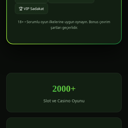
🏆 VIP Sadakat
18+ • Sorumlu oyun ilkelerine uygun oynayın. Bonus çevrim
şartları geçerlidir.
2000+
Slot ve Casino Oyunu