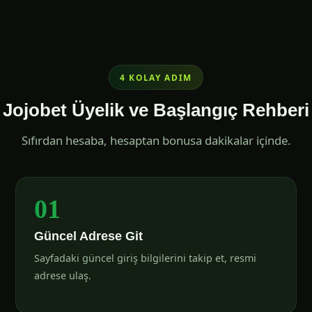
4 KOLAY ADIM
Jojobet Üyelik ve Başlangıç Rehberi
Sıfırdan hesaba, hesaptan bonusa dakikalar içinde.
01
Güncel Adrese Git
Sayfadaki güncel giriş bilgilerini takip et, resmi
adrese ulaş.