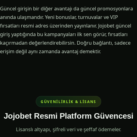
Güncel girişin bir diğer avantajı da güncel promosyonlara
anında ulaşmandır. Yeni bonuslar, turnuvalar ve VIP
fırsatları resmi adres üzerinden yayınlanır. Jojobet güncel
giriş yaptığında bu kampanyaları ilk sen görür, fırsatları
kaçırmadan değerlendirebilirsin. Doğru bağlantı, sadece
erişim değil aynı zamanda avantaj demektir.
GÜVENILIRLIK & LISANS
Jojobet Resmi Platform Güvencesi
Lisanslı altyapı, şifreli veri ve şeffaf ödemeler.