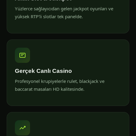
Yüzlerce sağlayıcıdan gelen jackpot oyunları ve
yüksek RTP'li slotlar tek panelde.
Gerçek Canlı Casino
Profesyonel krupiyelerle rulet, blackjack ve
baccarat masaları HD kalitesinde.