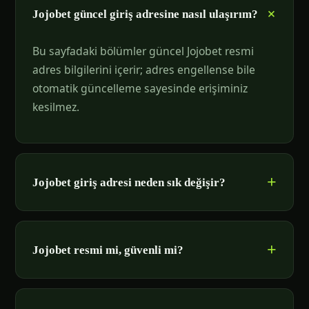
Jojobet güncel giriş adresine nasıl ulaşırım?
Bu sayfadaki bölümler güncel Jojobet resmi
adres bilgilerini içerir; adres engellense bile
otomatik güncelleme sayesinde erişiminiz
kesilmez.
Jojobet giriş adresi neden sık değişir?
Jojobet resmi mi, güvenli mi?