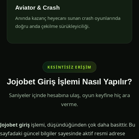
Aviator & Crash
Anında kazanç heyecanı sunan crash oyunlarında
doğru anda çekilme sürükleyiciliği.
KESINTISIZ ERIŞIM
Jojobet Giriş İşlemi Nasıl Yapılır?
Saniyeler içinde hesabına ulaş, oyun keyfine hiç ara
verme.
Jojobet giriş
işlemi, düşündüğünden çok daha basittir. Bu
sayfadaki güncel bilgiler sayesinde aktif resmi adrese