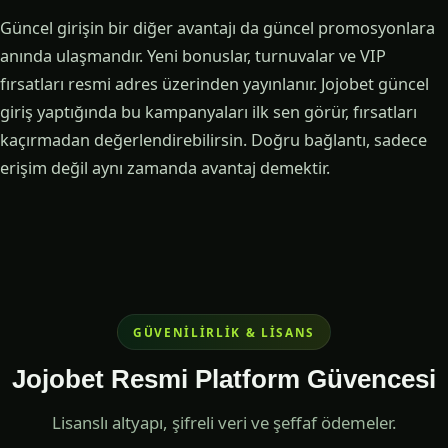
Güncel girişin bir diğer avantajı da güncel promosyonlara
anında ulaşmandır. Yeni bonuslar, turnuvalar ve VIP
fırsatları resmi adres üzerinden yayınlanır. Jojobet güncel
giriş yaptığında bu kampanyaları ilk sen görür, fırsatları
kaçırmadan değerlendirebilirsin. Doğru bağlantı, sadece
erişim değil aynı zamanda avantaj demektir.
GÜVENILIRLIK & LISANS
Jojobet Resmi Platform Güvencesi
Lisanslı altyapı, şifreli veri ve şeffaf ödemeler.