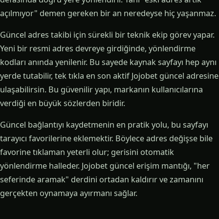
açılmıyor" demen gereken bir an neredeyse hiç yaşanmaz.
Güncel adres takibi için sürekli bir teknik ekip görev yapar.
Yeni bir resmi adres devreye girdiğinde, yönlendirme
kodları anında yenilenir. Bu sayede kaynak sayfayı hep aynı
yerde tutabilir, tek tıkla en son aktif Jojobet güncel adresine
ulaşabilirsin. Bu güvenilir yapı, markanın kullanıcılarına
verdiği en büyük sözlerden biridir.
Güncel bağlantıyı kaydetmenin en pratik yolu, bu sayfayı
tarayıcı favorilerine eklemektir. Böylece adres değişse bile
favorine tıklaman yeterli olur; gerisini otomatik
yönlendirme halleder. Jojobet güncel erişim mantığı, "her
seferinde aramak" derdini ortadan kaldırır ve zamanını
gerçekten oynamaya ayırmanı sağlar.