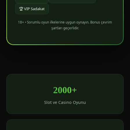
🏆 VIP Sadakat
18+ • Sorumlu oyun ilkelerine uygun oynayın. Bonus çevrim
şartları geçerlidir.
2000+
Slot ve Casino Oyunu