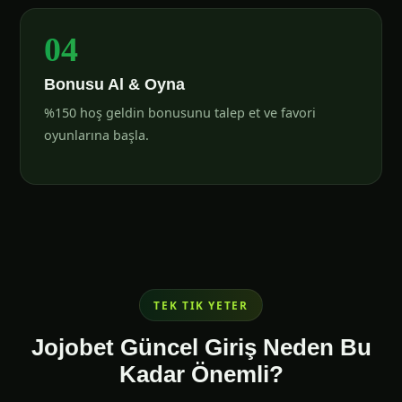
04
Bonusu Al & Oyna
%150 hoş geldin bonusunu talep et ve favori
oyunlarına başla.
TEK TIK YETER
Jojobet Güncel Giriş Neden Bu
Kadar Önemli?