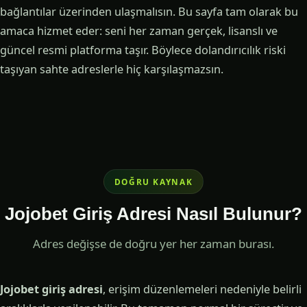
bağlantılar üzerinden ulaşmalısın. Bu sayfa tam olarak bu
amaca hizmet eder: seni her zaman gerçek, lisanslı ve
güncel resmi platforma taşır. Böylece dolandırıcılık riski
taşıyan sahte adreslerle hiç karşılaşmazsın.
DOĞRU KAYNAK
Jojobet Giriş Adresi Nasıl Bulunur?
Adres değişse de doğru yer her zaman burası.
Jojobet giriş adresi
, erişim düzenlemeleri nedeniyle belirli