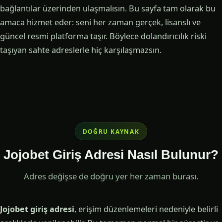
bağlantılar üzerinden ulaşmalısın. Bu sayfa tam olarak bu
amaca hizmet eder: seni her zaman gerçek, lisanslı ve
güncel resmi platforma taşır. Böylece dolandırıcılık riski
taşıyan sahte adreslerle hiç karşılaşmazsın.
DOĞRU KAYNAK
Jojobet Giriş Adresi Nasıl Bulunur?
Adres değişse de doğru yer her zaman burası.
Jojobet giriş adresi
, erişim düzenlemeleri nedeniyle belirli