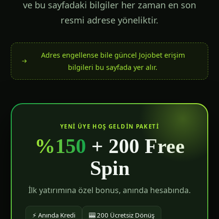
ve bu sayfadaki bilgiler her zaman en son
resmi adrese yöneliktir.
Adres engellense bile güncel Jojobet erişim
bilgileri bu sayfada yer alır.
YENI ÜYE HOŞ GELDIN PAKETI
%150
+ 200 Free
Spin
İlk yatırımına özel bonus, anında hesabında.
⚡ Anında Kredi
🎰 200 Ücretsiz Dönüş