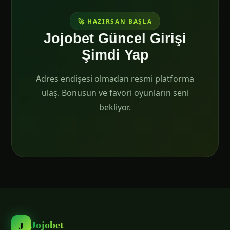
🚀 HAZIRSAN BAŞLA
Jojobet Güncel Girişi
Şimdi Yap
Adres endişesi olmadan resmi platforma
ulaş. Bonusun ve favori oyunların seni
bekliyor.
Jojobet
J