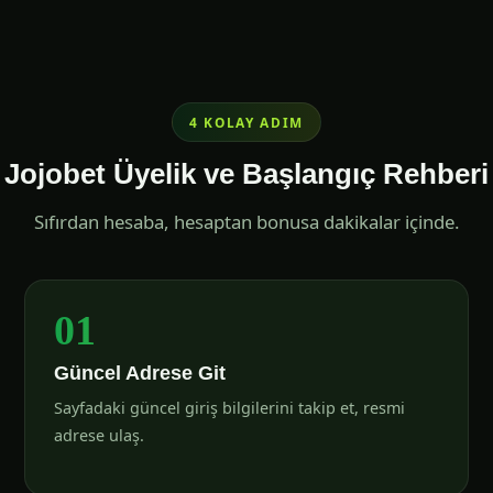
4 KOLAY ADIM
Jojobet Üyelik ve Başlangıç Rehberi
Sıfırdan hesaba, hesaptan bonusa dakikalar içinde.
01
Güncel Adrese Git
Sayfadaki güncel giriş bilgilerini takip et, resmi
adrese ulaş.