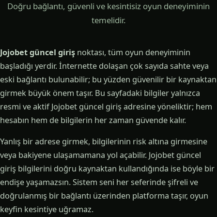
Doğru bağlantı, güvenli ve kesintisiz oyun deneyiminin
temelidir.
Jojobet güncel giriş
noktası, tüm oyun deneyiminin
başladığı yerdir. İnternette dolaşan çok sayıda sahte veya
eski bağlantı bulunabilir; bu yüzden güvenilir bir kaynaktan
girmek büyük önem taşır. Bu sayfadaki bilgiler yalnızca
resmi ve aktif Jojobet güncel giriş adresine yöneliktir; hem
hesabın hem de bilgilerin her zaman güvende kalır.
Yanlış bir adrese girmek, bilgilerinin risk altına girmesine
veya bakiyene ulaşamamana yol açabilir. Jojobet güncel
giriş bilgilerini doğru kaynaktan kullandığında ise böyle bir
endişe yaşamazsın. Sistem seni her seferinde şifreli ve
doğrulanmış bir bağlantı üzerinden platforma taşır, oyun
keyfin kesintiye uğramaz.