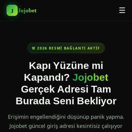
☰
Jojobet
J
🚨 2026 RESMI BAĞLANTI AKTIF
Kapı Yüzüne mi
Kapandı?
Jojobet
Gerçek Adresi Tam
Burada Seni Bekliyor
Erişimin engellendiğini düşünüp panik yapma.
Jojobet güncel giriş adresi kesintisiz çalışıyor