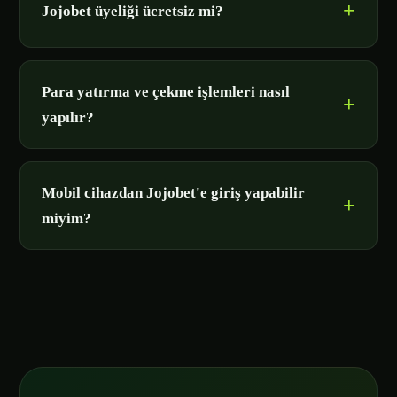
Jojobet üyeliği ücretsiz mi?
Para yatırma ve çekme işlemleri nasıl
yapılır?
Mobil cihazdan Jojobet'e giriş yapabilir
miyim?