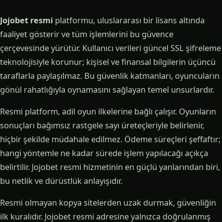
Jojobet resmi
platformu, uluslararası bir lisans altında
faaliyet gösterir ve tüm işlemlerini bu güvence
çerçevesinde yürütür. Kullanıcı verileri güncel SSL şifreleme
teknolojisiyle korunur; kişisel ve finansal bilgilerin üçüncü
taraflarla paylaşılmaz. Bu güvenlik katmanları, oyuncuların
gönül rahatlığıyla oynamasını sağlayan temel unsurlardır.
Resmi platform, adil oyun ilkelerine bağlı çalışır. Oyunların
sonuçları bağımsız rastgele sayı üreteçleriyle belirlenir,
hiçbir şekilde müdahale edilmez. Ödeme süreçleri şeffaftır;
hangi yöntemle ne kadar sürede işlem yapılacağı açıkça
belirtilir. Jojobet resmi hizmetinin en güçlü yanlarından biri,
bu netlik ve dürüstlük anlayışıdır.
Resmi olmayan kopya sitelerden uzak durmak, güvenliğin
ilk kuralıdır. Jojobet resmi adresine yalnızca doğrulanmış