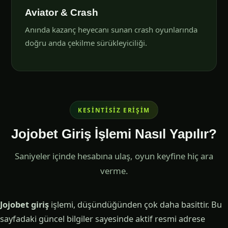
Aviator & Crash
Anında kazanç heyecanı sunan crash oyunlarında
doğru anda çekilme sürükleyiciliği.
KESINTISIZ ERIŞIM
Jojobet Giriş İşlemi Nasıl Yapılır?
Saniyeler içinde hesabına ulaş, oyun keyfine hiç ara
verme.
Jojobet giriş
işlemi, düşündüğünden çok daha basittir. Bu
sayfadaki güncel bilgiler sayesinde aktif resmi adrese