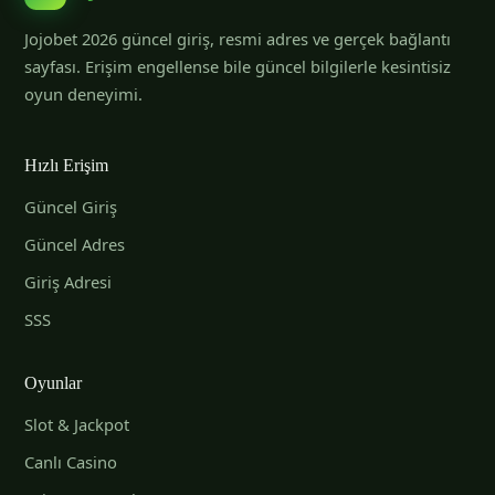
Jojobet 2026 güncel giriş, resmi adres ve gerçek bağlantı
sayfası. Erişim engellense bile güncel bilgilerle kesintisiz
oyun deneyimi.
Hızlı Erişim
Güncel Giriş
Güncel Adres
Giriş Adresi
SSS
Oyunlar
Slot & Jackpot
Canlı Casino