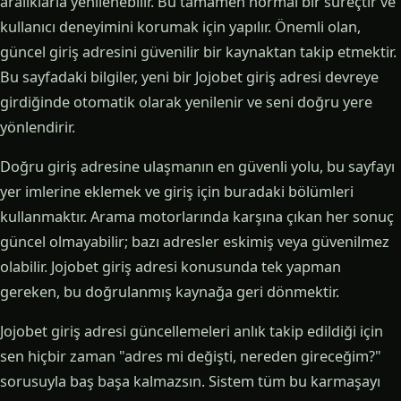
aralıklarla yenilenebilir. Bu tamamen normal bir süreçtir ve
kullanıcı deneyimini korumak için yapılır. Önemli olan,
güncel giriş adresini güvenilir bir kaynaktan takip etmektir.
Bu sayfadaki bilgiler, yeni bir Jojobet giriş adresi devreye
girdiğinde otomatik olarak yenilenir ve seni doğru yere
yönlendirir.
Doğru giriş adresine ulaşmanın en güvenli yolu, bu sayfayı
yer imlerine eklemek ve giriş için buradaki bölümleri
kullanmaktır. Arama motorlarında karşına çıkan her sonuç
güncel olmayabilir; bazı adresler eskimiş veya güvenilmez
olabilir. Jojobet giriş adresi konusunda tek yapman
gereken, bu doğrulanmış kaynağa geri dönmektir.
Jojobet giriş adresi güncellemeleri anlık takip edildiği için
sen hiçbir zaman "adres mi değişti, nereden gireceğim?"
sorusuyla baş başa kalmazsın. Sistem tüm bu karmaşayı