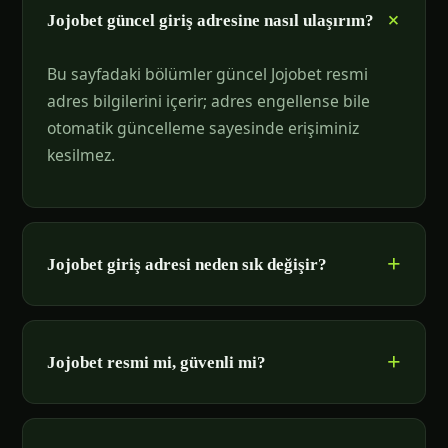
Jojobet güncel giriş adresine nasıl ulaşırım?
Bu sayfadaki bölümler güncel Jojobet resmi
adres bilgilerini içerir; adres engellense bile
otomatik güncelleme sayesinde erişiminiz
kesilmez.
Jojobet giriş adresi neden sık değişir?
Jojobet resmi mi, güvenli mi?