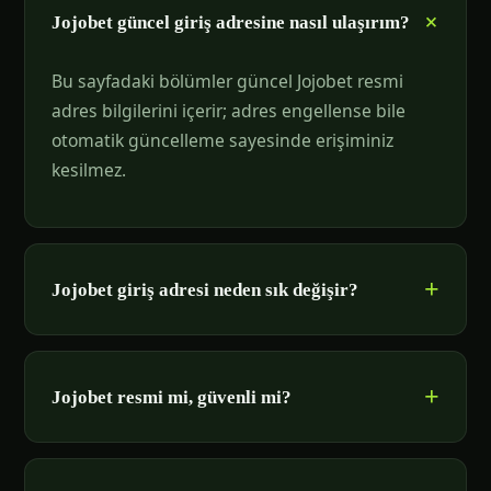
Jojobet güncel giriş adresine nasıl ulaşırım?
Bu sayfadaki bölümler güncel Jojobet resmi
adres bilgilerini içerir; adres engellense bile
otomatik güncelleme sayesinde erişiminiz
kesilmez.
Jojobet giriş adresi neden sık değişir?
Jojobet resmi mi, güvenli mi?