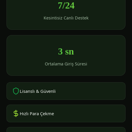
7/24
Kesintisiz Canlı Destek
3 sn
Ortalama Giriş Süresi
Lisanslı & Güvenli
Hızlı Para Çekme