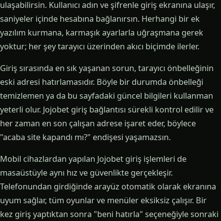
ulaşabilirsin. Kullanıcı adın ve şifrenle giriş ekranına ulaşır,
saniyeler içinde hesabına bağlanırsın. Herhangi bir ek
yazılım kurmana, karmaşık ayarlarla uğraşmana gerek
yoktur; her şey tarayıcı üzerinden akıcı biçimde ilerler.
Giriş sırasında en sık yaşanan sorun, tarayıcı önbelleğinin
eski adresi hatırlamasıdır. Böyle bir durumda önbelleği
temizlemen ya da bu sayfadaki güncel bilgileri kullanman
yeterli olur. Jojobet giriş bağlantısı sürekli kontrol edilir ve
her zaman en son çalışan adrese işaret eder, böylece
"acaba site kapandı mı?" endişesi yaşamazsın.
Mobil cihazlardan yapılan Jojobet giriş işlemleri de
masaüstüyle aynı hız ve güvenlikte gerçekleşir.
Telefonundan girdiğinde arayüz otomatik olarak ekranına
uyum sağlar, tüm oyunlar ve menüler eksiksiz çalışır. Bir
kez giriş yaptıktan sonra "beni hatırla" seçeneğiyle sonraki