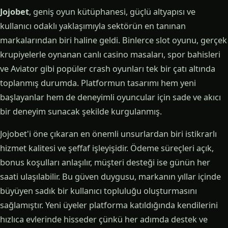
Jojobet
, geniş oyun kütüphanesi, güçlü altyapısı ve
kullanıcı odaklı yaklaşımıyla sektörün en tanınan
markalarından biri haline geldi. Binlerce slot oyunu, gerçek
krupiyelerle oynanan canlı casino masaları, spor bahisleri
ve Aviator gibi popüler crash oyunları tek bir çatı altında
toplanmış durumda. Platformun tasarımı hem yeni
başlayanlar hem de deneyimli oyuncular için sade ve akıcı
bir deneyim sunacak şekilde kurgulanmış.
Jojobet'i öne çıkaran en önemli unsurlardan biri istikrarlı
hizmet kalitesi ve şeffaf işleyişidir. Ödeme süreçleri açık,
bonus koşulları anlaşılır, müşteri desteği ise günün her
saati ulaşılabilir. Bu güven duygusu, markanın yıllar içinde
büyüyen sadık bir kullanıcı topluluğu oluşturmasını
sağlamıştır. Yeni üyeler platforma katıldığında kendilerini
hızlıca evlerinde hisseder çünkü her adımda destek ve