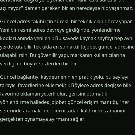
açılmıyor" demen gereken bir an neredeyse hiç yaşanmaz.
Güncel adres takibi için sürekli bir teknik ekip görev yapar.
Yeni bir resmi adres devreye girdiğinde, yönlendirme
kodları anında yenilenir. Bu sayede kaynak sayfayı hep aynı
yerde tutabilir, tek tıkla en son aktif Jojobet güncel adresine
ulaşabilirsin. Bu güvenilir yapı, markanın kullanıcılarına
verdiği en büyük sözlerden biridir.
Güncel bağlantıyı kaydetmenin en pratik yolu, bu sayfayı
tarayıcı favorilerine eklemektir. Böylece adres değişse bile
favorine tıklaman yeterli olur; gerisini otomatik
yönlendirme halleder. Jojobet güncel erişim mantığı, "her
seferinde aramak" derdini ortadan kaldırır ve zamanını
gerçekten oynamaya ayırmanı sağlar.