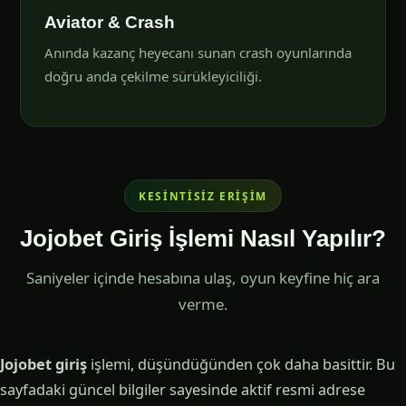
Aviator & Crash
Anında kazanç heyecanı sunan crash oyunlarında
doğru anda çekilme sürükleyiciliği.
KESINTISIZ ERIŞIM
Jojobet Giriş İşlemi Nasıl Yapılır?
Saniyeler içinde hesabına ulaş, oyun keyfine hiç ara
verme.
Jojobet giriş
işlemi, düşündüğünden çok daha basittir. Bu
sayfadaki güncel bilgiler sayesinde aktif resmi adrese