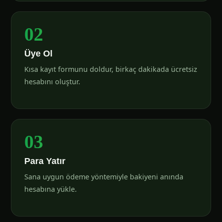
02
Üye Ol
Kısa kayıt formunu doldur, birkaç dakikada ücretsiz
hesabını oluştur.
03
Para Yatır
Sana uygun ödeme yöntemiyle bakiyeni anında
hesabına yükle.