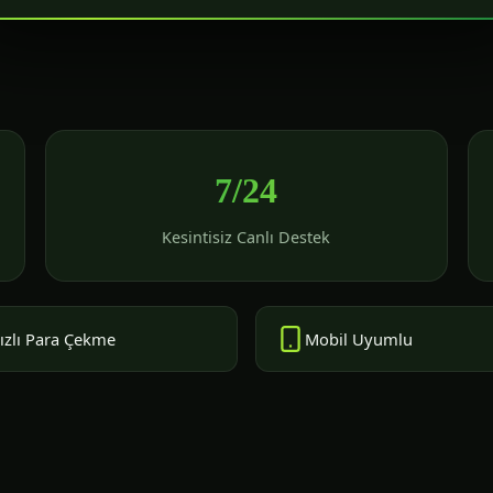
7/24
Kesintisiz Canlı Destek
ızlı Para Çekme
Mobil Uyumlu