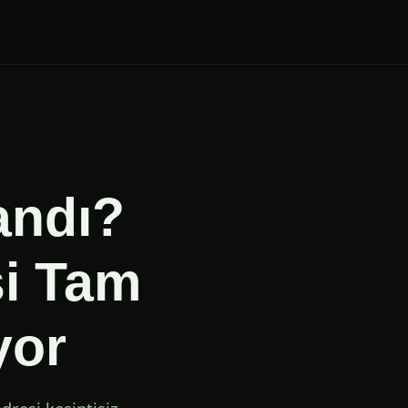
andı?
i Tam
yor