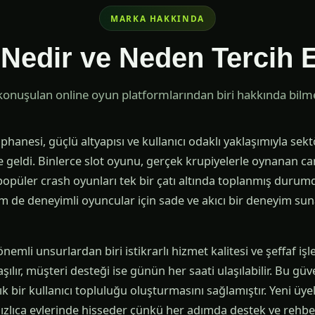
MARKA HAKKINDA
 Nedir ve Neden Tercih E
 konuşulan online oyun platformlarından biri hakkında bilm
phanesi, güçlü altyapısı ve kullanıcı odaklı yaklaşımıyla se
e geldi. Binlerce slot oyunu, gerçek krupiyelerle oynanan ca
i popüler crash oyunları tek bir çatı altında toplanmış duru
 de deneyimli oyuncular için sade ve akıcı bir deneyim sun
nemli unsurlardan biri istikrarlı hizmet kalitesi ve şeffaf işl
aşılır, müşteri desteği ise günün her saati ulaşılabilir. Bu 
ık bir kullanıcı topluluğu oluşturmasını sağlamıştır. Yeni üy
hızlıca evlerinde hisseder çünkü her adımda destek ve rehberl