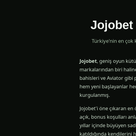
Jojobet
Türkiye'nin en çok
Jojobet
, geniş oyun kütü
markalarından biri halin
bahisleri ve Aviator gib
hem yeni başlayanlar hem
kurgulanmış.
Jojobet'i öne çıkaran en ö
açık, bonus koşulları anl
yıllar içinde büyüyen sad
katıldığında kendilerini 