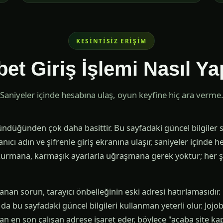
KESINTISIZ ERIŞIM
bet Giriş İşlemi Nasıl Yap
Saniyeler içinde hesabına ulaş, oyun keyfine hiç ara verme
ündüğünden çok daha basittir. Bu sayfadaki güncel bilgiler 
anıcı adın ve şifrenle giriş ekranına ulaşır, saniyeler içinde 
 kurmana, karmaşık ayarlarla uğraşmana gerek yoktur; her ş
şanan sorun, tarayıcı önbelleğinin eski adresi hatırlamasıdı
a bu sayfadaki güncel bilgileri kullanman yeterli olur. Jojobe
man en son çalışan adrese işaret eder, böylece "acaba site ka