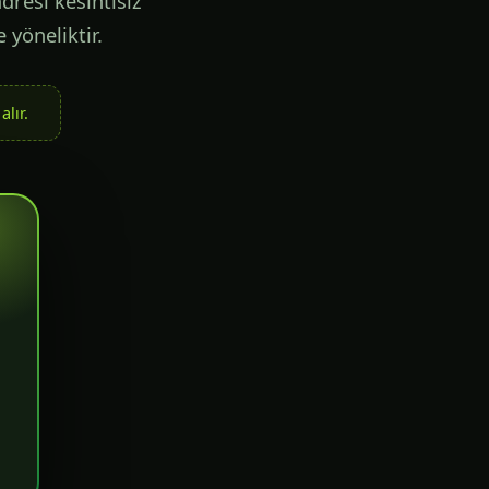
dresi kesintisiz
 yöneliktir.
lır.