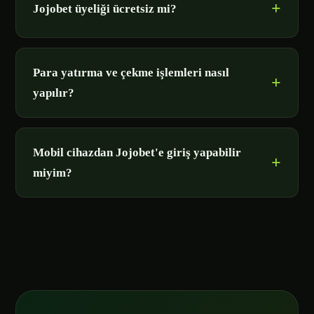
Jojobet üyeliği ücretsiz mi?
Para yatırma ve çekme işlemleri nasıl
yapılır?
Mobil cihazdan Jojobet'e giriş yapabilir
miyim?