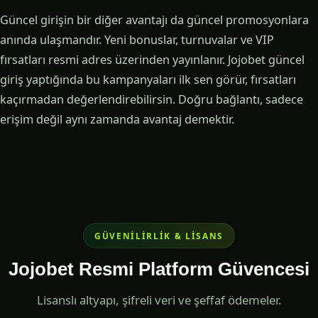
Güncel girişin bir diğer avantajı da güncel promosyonlara
anında ulaşmandır. Yeni bonuslar, turnuvalar ve VIP
fırsatları resmi adres üzerinden yayınlanır. Jojobet güncel
giriş yaptığında bu kampanyaları ilk sen görür, fırsatları
kaçırmadan değerlendirebilirsin. Doğru bağlantı, sadece
erişim değil aynı zamanda avantaj demektir.
GÜVENILIRLIK & LISANS
Jojobet Resmi Platform Güvencesi
Lisanslı altyapı, şifreli veri ve şeffaf ödemeler.