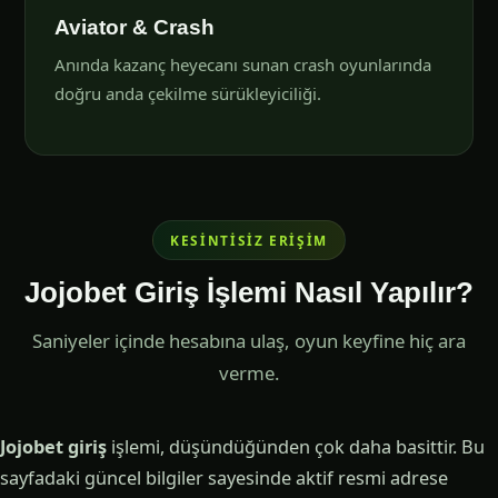
Aviator & Crash
Anında kazanç heyecanı sunan crash oyunlarında
doğru anda çekilme sürükleyiciliği.
KESINTISIZ ERIŞIM
Jojobet Giriş İşlemi Nasıl Yapılır?
Saniyeler içinde hesabına ulaş, oyun keyfine hiç ara
verme.
Jojobet giriş
işlemi, düşündüğünden çok daha basittir. Bu
sayfadaki güncel bilgiler sayesinde aktif resmi adrese