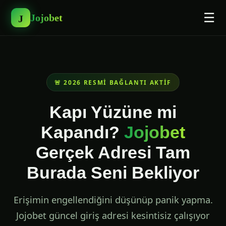
☰
Jojobet
J
🚨 2026 RESMI BAĞLANTI AKTIF
Kapı Yüzüne mi
Kapandı?
Jojobet
Gerçek Adresi Tam
Burada Seni Bekliyor
Erişimin engellendiğini düşünüp panik yapma.
Jojobet güncel giriş adresi kesintisiz çalışıyor