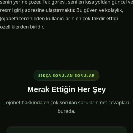
senin yerine çözer. Tek görevi, seni en kısa yoldan güncel ve
resmi giriş adresine ulaştırmaktır. Bu güven ve kolaylık,
Jojobet'i tercih eden kullanıcıların en çok takdir ettiği
özelliklerden biridir.
SIKÇA SORULAN SORULAR
Merak Ettiğin Her Şey
Jojobet hakkında en çok sorulan soruların net cevapları
burada.