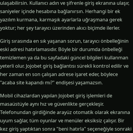
ulaşabilirsin. Kullanıcı adın ve şifrenle giriş ekranına ulaşır,
saniyeler içinde hesabına bağlanırsın. Herhangi bir ek
yazılım kurmana, karmaşık ayarlarla uğraşmana gerek
yoktur; her şey tarayıcı üzerinden akıcı biçimde ilerler.
Giriş sırasında en sık yaşanan sorun, tarayıcı önbelleğinin
eski adresi hatırlamasıdır. Böyle bir durumda önbelleği
temizlemen ya da bu sayfadaki güncel bilgileri kullanman
yeterli olur. Jojobet giriş bağlantısı sürekli kontrol edilir ve
her zaman en son çalışan adrese işaret eder, böylece
"acaba site kapandı mı?" endişesi yaşamazsın.
Mobil cihazlardan yapılan Jojobet giriş işlemleri de
masaüstüyle aynı hız ve güvenlikte gerçekleşir.
Telefonundan girdiğinde arayüz otomatik olarak ekranına
uyum sağlar, tüm oyunlar ve menüler eksiksiz çalışır. Bir
kez giriş yaptıktan sonra "beni hatırla" seçeneğiyle sonraki