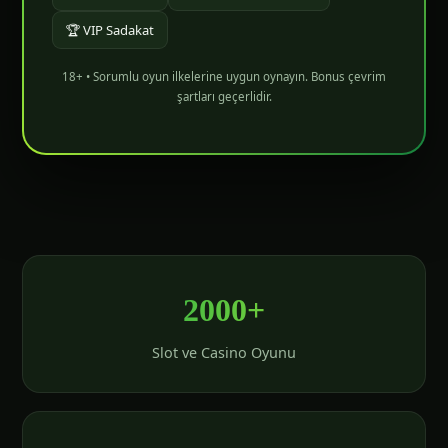
🏆 VIP Sadakat
18+ • Sorumlu oyun ilkelerine uygun oynayın. Bonus çevrim
şartları geçerlidir.
2000+
Slot ve Casino Oyunu